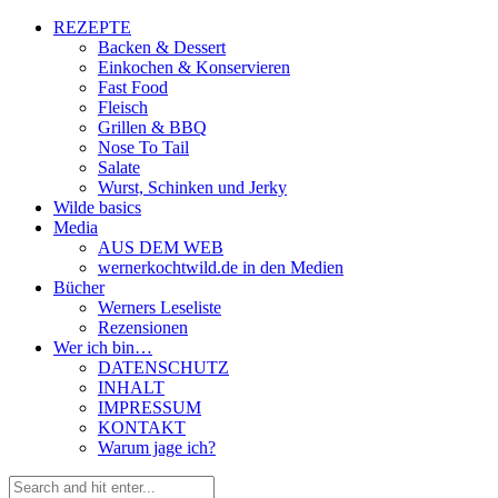
REZEPTE
Backen & Dessert
Einkochen & Konservieren
Fast Food
Fleisch
Grillen & BBQ
Nose To Tail
Salate
Wurst, Schinken und Jerky
Wilde basics
Media
AUS DEM WEB
wernerkochtwild.de in den Medien
Bücher
Werners Leseliste
Rezensionen
Wer ich bin…
DATENSCHUTZ
INHALT
IMPRESSUM
KONTAKT
Warum jage ich?