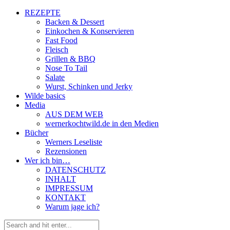
REZEPTE
Backen & Dessert
Einkochen & Konservieren
Fast Food
Fleisch
Grillen & BBQ
Nose To Tail
Salate
Wurst, Schinken und Jerky
Wilde basics
Media
AUS DEM WEB
wernerkochtwild.de in den Medien
Bücher
Werners Leseliste
Rezensionen
Wer ich bin…
DATENSCHUTZ
INHALT
IMPRESSUM
KONTAKT
Warum jage ich?