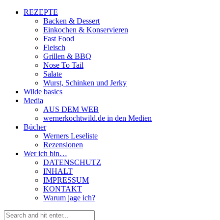
REZEPTE
Backen & Dessert
Einkochen & Konservieren
Fast Food
Fleisch
Grillen & BBQ
Nose To Tail
Salate
Wurst, Schinken und Jerky
Wilde basics
Media
AUS DEM WEB
wernerkochtwild.de in den Medien
Bücher
Werners Leseliste
Rezensionen
Wer ich bin…
DATENSCHUTZ
INHALT
IMPRESSUM
KONTAKT
Warum jage ich?