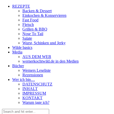
REZEPTE
Backen & Dessert
Einkochen & Konservieren
Fast Food
Fleisch
Grillen & BBQ
Nose To Tail
Salate
Wurst, Schinken und Jerky
Wilde basics
Media
AUS DEM WEB
wernerkochtwild.de in den Medien
Bücher
Werners Leseliste
Rezensionen
Wer ich bin…
DATENSCHUTZ
INHALT
IMPRESSUM
KONTAKT
Warum jage ich?