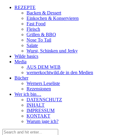
REZEPTE
Backen & Dessert
Einkochen & Konservieren
Fast Food
Fleisch
Grillen & BBQ
Nose To Tail
Salate
Wurst, Schinken und Jerky
Wilde basics
Media
AUS DEM WEB
wernerkochtwild.de in den Medien
Bücher
Werners Leseliste
Rezensionen
Wer ich bin…
DATENSCHUTZ
INHALT
IMPRESSUM
KONTAKT
Warum jage ich?