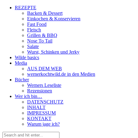
REZEPTE
Backen & Dessert
Einkochen & Konservieren
Fast Food
Fleisch
Grillen & BBQ
Nose To Tail
Salate
Wurst, Schinken und Jerky
Wilde basics
Media
AUS DEM WEB
wernerkochtwild.de in den Medien
Bücher
Werners Leseliste
Rezensionen
Wer ich bin…
DATENSCHUTZ
INHALT
IMPRESSUM
KONTAKT
Warum jage ich?