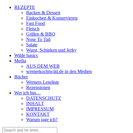
REZEPTE
Backen & Dessert
Einkochen & Konservieren
Fast Food
Fleisch
Grillen & BBQ
Nose To Tail
Salate
Wurst, Schinken und Jerky
Wilde basics
Media
AUS DEM WEB
wernerkochtwild.de in den Medien
Bücher
Werners Leseliste
Rezensionen
Wer ich bin…
DATENSCHUTZ
INHALT
IMPRESSUM
KONTAKT
Warum jage ich?