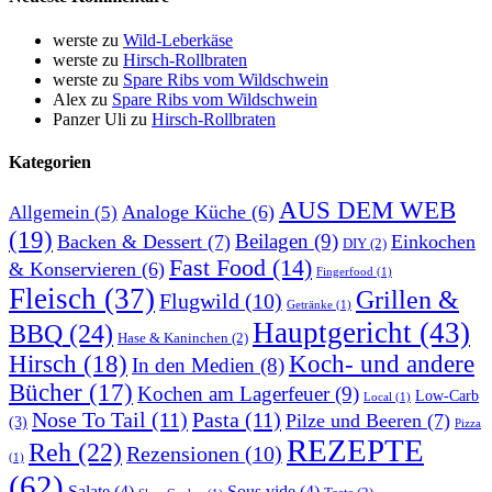
werste
zu
Wild-Leberkäse
werste
zu
Hirsch-Rollbraten
werste
zu
Spare Ribs vom Wildschwein
Alex
zu
Spare Ribs vom Wildschwein
Panzer Uli
zu
Hirsch-Rollbraten
Kategorien
AUS DEM WEB
Analoge Küche
(6)
Allgemein
(5)
(19)
Beilagen
(9)
Backen & Dessert
(7)
Einkochen
DIY
(2)
Fast Food
(14)
& Konservieren
(6)
Fingerfood
(1)
Fleisch
(37)
Grillen &
Flugwild
(10)
Getränke
(1)
Hauptgericht
(43)
BBQ
(24)
Hase & Kaninchen
(2)
Hirsch
(18)
Koch- und andere
In den Medien
(8)
Bücher
(17)
Kochen am Lagerfeuer
(9)
Low-Carb
Local
(1)
Nose To Tail
(11)
Pasta
(11)
Pilze und Beeren
(7)
(3)
Pizza
REZEPTE
Reh
(22)
Rezensionen
(10)
(1)
(62)
Salate
(4)
Sous vide
(4)