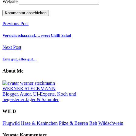
Website
Previous Post
Vorsicht schaaaaaf…. sweet Chilli Salad
Next Post
Ente gut, alles gut…
About Me
WERNER STECKMANN
Blogger, Autor, UI-Experte, Koch und
begeisterter Jäger & Sammler
WILD
Flugwild
Hase & Kaninchen
Pilze & Beeren
Reh
Wildschwein
Neueste Kommentare