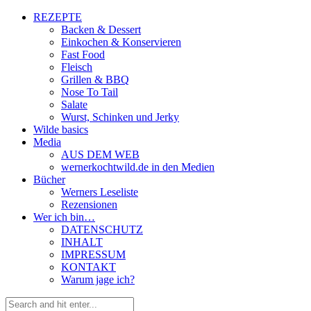
REZEPTE
Backen & Dessert
Einkochen & Konservieren
Fast Food
Fleisch
Grillen & BBQ
Nose To Tail
Salate
Wurst, Schinken und Jerky
Wilde basics
Media
AUS DEM WEB
wernerkochtwild.de in den Medien
Bücher
Werners Leseliste
Rezensionen
Wer ich bin…
DATENSCHUTZ
INHALT
IMPRESSUM
KONTAKT
Warum jage ich?