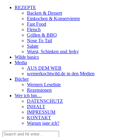
REZEPTE
Backen & Dessert
Einkochen & Konservieren
Fast Food
Fleisch
Grillen & BBQ
Nose To Tail
Salate
Wurst, Schinken und Jerky
Wilde basics
Media
AUS DEM WEB
wernerkochtwild.de in den Medien
Bücher
Werners Leseliste
Rezensionen
Wer ich bin…
DATENSCHUTZ
INHALT
IMPRESSUM
KONTAKT
Warum jage ich?