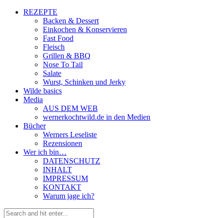
REZEPTE
Backen & Dessert
Einkochen & Konservieren
Fast Food
Fleisch
Grillen & BBQ
Nose To Tail
Salate
Wurst, Schinken und Jerky
Wilde basics
Media
AUS DEM WEB
wernerkochtwild.de in den Medien
Bücher
Werners Leseliste
Rezensionen
Wer ich bin…
DATENSCHUTZ
INHALT
IMPRESSUM
KONTAKT
Warum jage ich?