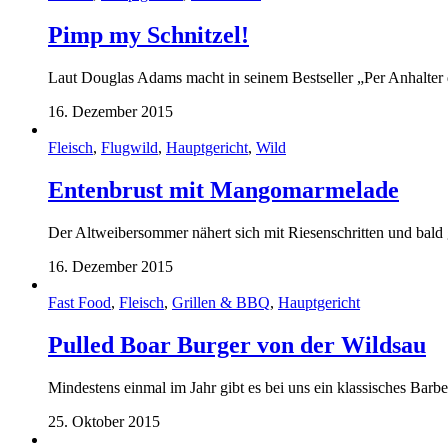
Pimp my Schnitzel!
Laut Douglas Adams macht in seinem Bestseller „Per Anhalter d
16. Dezember 2015
Fleisch
,
Flugwild
,
Hauptgericht
,
Wild
Entenbrust mit Mangomarmelade
Der Altweibersommer nähert sich mit Riesenschritten und bald
16. Dezember 2015
Fast Food
,
Fleisch
,
Grillen & BBQ
,
Hauptgericht
Pulled Boar Burger von der Wildsau
Mindestens einmal im Jahr gibt es bei uns ein klassisches Barbe
25. Oktober 2015