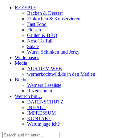
REZEPTE
Backen & Dessert
Einkochen & Konservieren
Fast Food
Fleisch
Grillen & BBQ
Nose To Tail
Salate
Wurst, Schinken und Jerky
Wilde basics
Media
AUS DEM WEB
wernerkochtwild.de in den Medien
Bücher
Werners Leseliste
Rezensionen
Wer ich bin…
DATENSCHUTZ
INHALT
IMPRESSUM
KONTAKT
Warum jage ich?