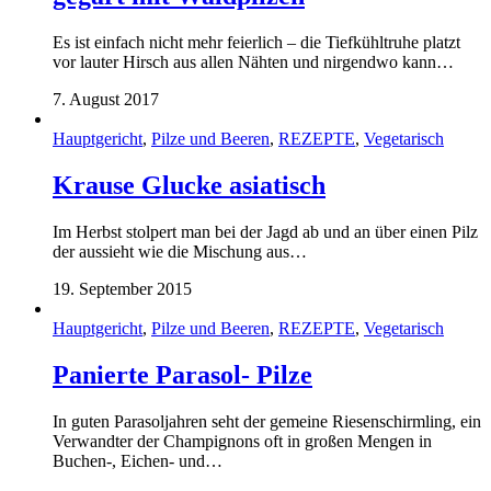
Es ist einfach nicht mehr feierlich – die Tiefkühltruhe platzt
vor lauter Hirsch aus allen Nähten und nirgendwo kann…
7. August 2017
Hauptgericht
,
Pilze und Beeren
,
REZEPTE
,
Vegetarisch
Krause Glucke asiatisch
Im Herbst stolpert man bei der Jagd ab und an über einen Pilz
der aussieht wie die Mischung aus…
19. September 2015
Hauptgericht
,
Pilze und Beeren
,
REZEPTE
,
Vegetarisch
Panierte Parasol- Pilze
In guten Parasoljahren seht der gemeine Riesenschirmling, ein
Verwandter der Champignons oft in großen Mengen in
Buchen-, Eichen- und…