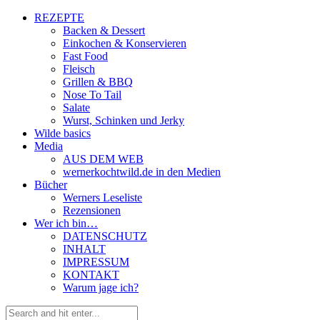
REZEPTE
Backen & Dessert
Einkochen & Konservieren
Fast Food
Fleisch
Grillen & BBQ
Nose To Tail
Salate
Wurst, Schinken und Jerky
Wilde basics
Media
AUS DEM WEB
wernerkochtwild.de in den Medien
Bücher
Werners Leseliste
Rezensionen
Wer ich bin…
DATENSCHUTZ
INHALT
IMPRESSUM
KONTAKT
Warum jage ich?