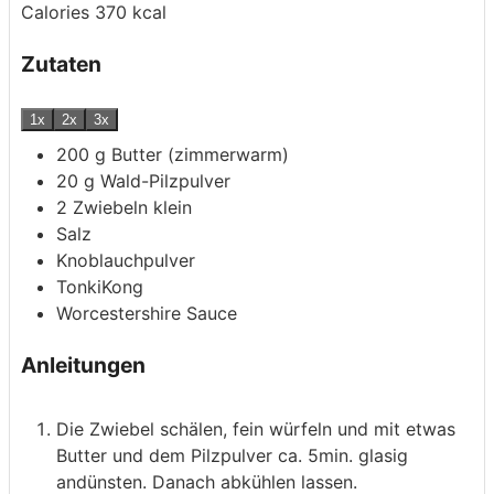
Calories
370
kcal
Zutaten
1x
2x
3x
200
g
Butter
(zimmerwarm)
20
g
Wald-Pilzpulver
2
Zwiebeln
klein
Salz
Knoblauchpulver
TonkiKong
Worcestershire Sauce
Anleitungen
Die Zwiebel schälen, fein würfeln und mit etwas
Butter und dem Pilzpulver ca. 5min. glasig
andünsten. Danach abkühlen lassen.