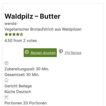
Waldpilz – Butter
werste
Vegetarischer Brotaufstrich aus Waldpilzen
4.50
from
2
votes
Rezept drucken
Pin Recipe
Minuten
Zubereitungszeit
30
Min.
Minuten
Gesamtzeit
30
Min.
Gericht
Beilage
Küche
Deutsch
Portionen
20
Portionen