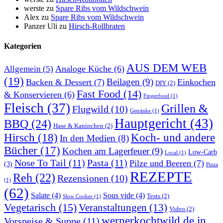
werste
zu
Spare Ribs vom Wildschwein
Alex
zu
Spare Ribs vom Wildschwein
Panzer Uli
zu
Hirsch-Rollbraten
Kategorien
AUS DEM WEB
Analoge Küche
(6)
Allgemein
(5)
(19)
Beilagen
(9)
Backen & Dessert
(7)
Einkochen
DIY
(2)
Fast Food
(14)
& Konservieren
(6)
Fingerfood
(1)
Fleisch
(37)
Grillen &
Flugwild
(10)
Getränke
(1)
Hauptgericht
(43)
BBQ
(24)
Hase & Kaninchen
(2)
Hirsch
(18)
Koch- und andere
In den Medien
(8)
Bücher
(17)
Kochen am Lagerfeuer
(9)
Low-Carb
Local
(1)
Nose To Tail
(11)
Pasta
(11)
Pilze und Beeren
(7)
(3)
Pizza
REZEPTE
Reh
(22)
Rezensionen
(10)
(1)
(62)
Salate
(4)
Sous vide
(4)
Tests
(2)
Slow Cooker
(1)
Vegetarisch
(15)
Veranstaltungen
(13)
Video
(2)
wernerkochtwild.de in
Vorspeise & Suppe
(11)