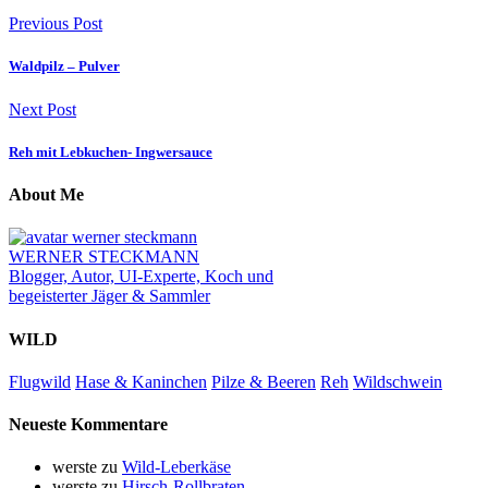
Previous Post
Waldpilz – Pulver
Next Post
Reh mit Lebkuchen- Ingwersauce
About Me
WERNER STECKMANN
Blogger, Autor, UI-Experte, Koch und
begeisterter Jäger & Sammler
WILD
Flugwild
Hase & Kaninchen
Pilze & Beeren
Reh
Wildschwein
Neueste Kommentare
werste
zu
Wild-Leberkäse
werste
zu
Hirsch-Rollbraten