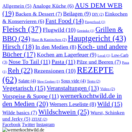
AUS DEM WEB
Analoge Küche
(6)
Allgemein
(5)
(19)
Beilagen
(9)
Backen & Dessert
(7)
Einkochen
DIY
(2)
Fast Food
(14)
& Konservieren
(6)
Fingerfood
(1)
Fleisch
(37)
Grillen &
Flugwild
(10)
Getränke
(1)
Hauptgericht
(43)
BBQ
(24)
Hase & Kaninchen
(2)
Hirsch
(18)
Koch- und andere
In den Medien
(8)
Bücher
(17)
Kochen am Lagerfeuer
(9)
Low-Carb
Local
(1)
Nose To Tail
(11)
Pasta
(11)
Pilze und Beeren
(7)
(3)
Pizza
REZEPTE
Reh
(22)
Rezensionen
(10)
(1)
(62)
Salate
(4)
Sous vide
(4)
Tests
(2)
Slow Cooker
(1)
Vegetarisch
(15)
Veranstaltungen
(13)
Video
(2)
wernerkochtwild.de in
Vorspeise & Suppe
(11)
den Medien
(20)
Wild
(15)
Werners Leseliste
(8)
Wildschwein
(25)
Wilde basics
(7)
Wurst, Schinken
und Jerky
(5)
ZITAT
(2)
Facebook
Twitter
Instagram