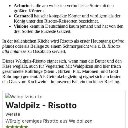
Arborio
ist die am weitesten verbreitetste Sorte mit den
größten Körnern.
Carnaroli
hat sehr kompakte Körner und wird gern als der
König unter den Risotto-Reissorten bezeichnet.
Vialone
kennt in Deutschland kaum jemand und hat von den
drei Sorten die kürzeste Garzeit.
In der italienischen Küche wird Risotto als erster Hauptgang (
primo
piatto
) oder als Beilage zu einem Schmorgericht wie z. B.
Risotto
alla milanese
zu Ossobuco serviert.
Dieses Waldpilz-Risotto eignet sich, wenn man die Butter und den
Käse wegläßt, auch für Vegetarier. Mit Waldpilzen sind hier frisch
gesammelte Röhrlinge (Stein-, Birken- Pilz, Maronen- und Gold-
Röhrlinge) gemeint. Als Getränkebegleitung eignet sich am besten
ein Glas vom Kochwein – in unserem Fall ein trockener Riesling.
Waldpilz - Risotto
werste
Würzig cremiges Risotto aus Waldpilzen