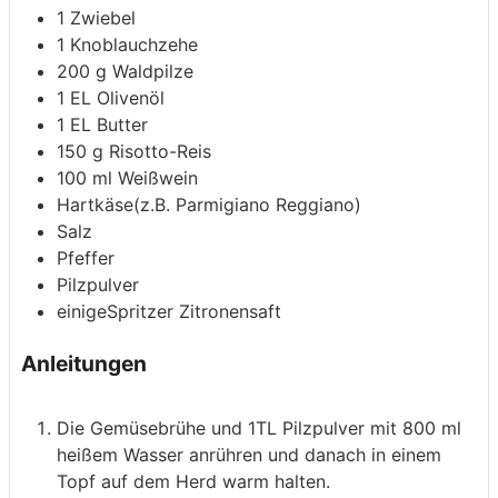
1
Zwiebel
1
Knoblauchzehe
200
g
Waldpilze
1
EL
Olivenöl
1
EL
Butter
150
g
Risotto-Reis
100
ml
Weißwein
Hartkäse(z.B. Parmigiano Reggiano)
Salz
Pfeffer
Pilzpulver
einigeSpritzer Zitronensaft
Anleitungen
Die Gemüsebrühe und 1TL Pilzpulver mit 800 ml
heißem Wasser anrühren und danach in einem
Topf auf dem Herd warm halten.