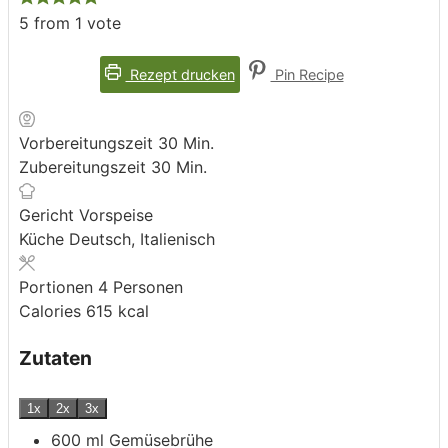
5
from 1 vote
Rezept drucken
Pin Recipe
Minuten
Vorbereitungszeit
30
Min.
Minuten
Zubereitungszeit
30
Min.
Gericht
Vorspeise
Küche
Deutsch, Italienisch
Portionen
4
Personen
Calories
615
kcal
Zutaten
1x
2x
3x
600
ml
Gemüsebrühe