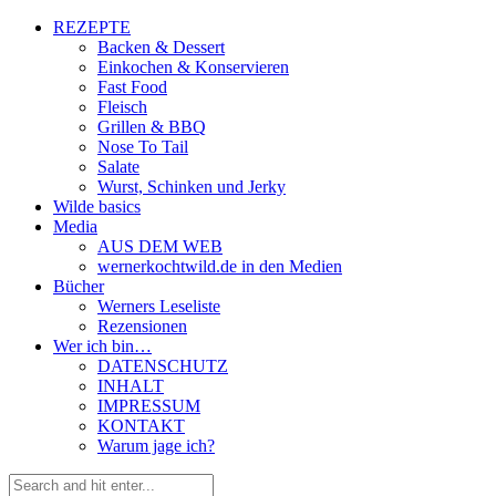
REZEPTE
Backen & Dessert
Einkochen & Konservieren
Fast Food
Fleisch
Grillen & BBQ
Nose To Tail
Salate
Wurst, Schinken und Jerky
Wilde basics
Media
AUS DEM WEB
wernerkochtwild.de in den Medien
Bücher
Werners Leseliste
Rezensionen
Wer ich bin…
DATENSCHUTZ
INHALT
IMPRESSUM
KONTAKT
Warum jage ich?