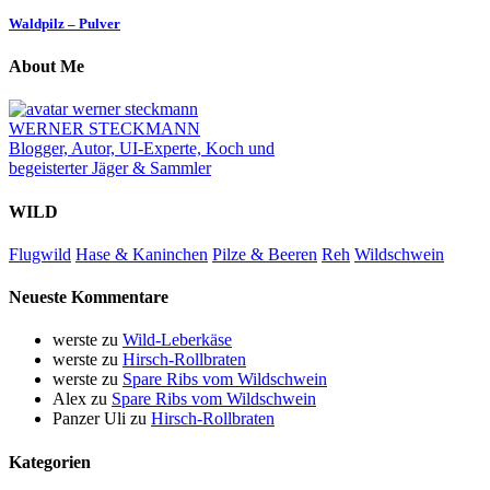
Waldpilz – Pulver
About Me
WERNER STECKMANN
Blogger, Autor, UI-Experte, Koch und
begeisterter Jäger & Sammler
WILD
Flugwild
Hase & Kaninchen
Pilze & Beeren
Reh
Wildschwein
Neueste Kommentare
werste
zu
Wild-Leberkäse
werste
zu
Hirsch-Rollbraten
werste
zu
Spare Ribs vom Wildschwein
Alex
zu
Spare Ribs vom Wildschwein
Panzer Uli
zu
Hirsch-Rollbraten
Kategorien