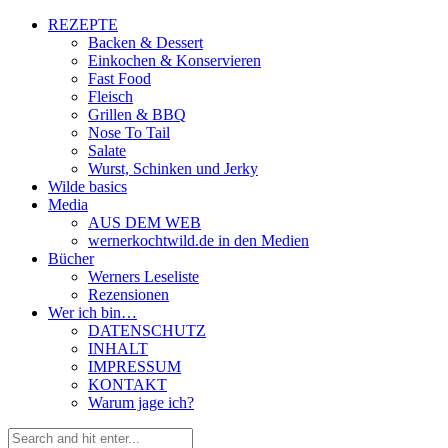
REZEPTE
Backen & Dessert
Einkochen & Konservieren
Fast Food
Fleisch
Grillen & BBQ
Nose To Tail
Salate
Wurst, Schinken und Jerky
Wilde basics
Media
AUS DEM WEB
wernerkochtwild.de in den Medien
Bücher
Werners Leseliste
Rezensionen
Wer ich bin…
DATENSCHUTZ
INHALT
IMPRESSUM
KONTAKT
Warum jage ich?