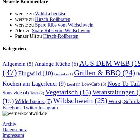
Neueste Kommentare
werste
zu
Wild-Leberkäse
werste
zu
Hirsch-Rollbraten
werste
zu
Spare Ribs vom Wildschwein
Alex
zu
Spare Ribs vom Wildschwein
Panzer Uli
zu
Hirsch-Rollbraten
Kategorien
AUS DEM WEB
(1
Analoge Küche
(6)
Allgemein
(5)
(37)
Grillen & BBQ
(24)
Flugwild
(10)
H
Getränke
(1)
Nose To Tail
Kochen am Lagerfeuer
(9)
Low-Carb
(3)
Local
(1)
Vegetarisch
(15)
Veranstaltungen
(
Sous vide
(4)
Tests
(2)
Wildschwein
(25)
(15)
Wilde basics
(7)
Wurst, Schink
Facebook
Twitter
Instagram
Archiv
Datenschutz
Impressum