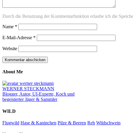
Durch die Benutzung der Kommentarfunktion erlaube ich die Speich
Name
*
E-Mail-Adresse
*
Website
About Me
WERNER STECKMANN
Blogger, Autor, UI-Experte, Koch und
begeisterter Jäger & Sammler
WILD
Flugwild
Hase & Kaninchen
Pilze & Beeren
Reh
Wildschwein