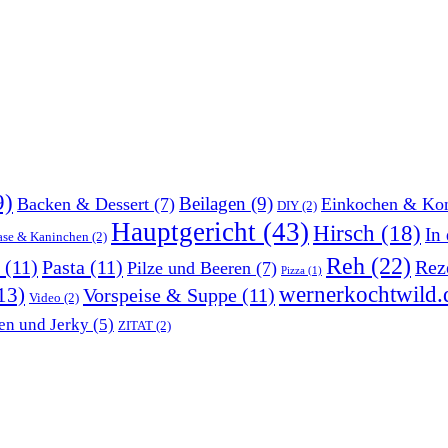
9)
Beilagen
(9)
Backen & Dessert
(7)
Einkochen & Kon
DIY
(2)
Hauptgericht
(43)
Hirsch
(18)
In
ase & Kaninchen
(2)
Reh
(22)
(11)
Pasta
(11)
Rez
Pilze und Beeren
(7)
Pizza
(1)
wernerkochtwild.
13)
Vorspeise & Suppe
(11)
Video
(2)
en und Jerky
(5)
ZITAT
(2)