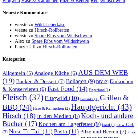
Flugwild
Hase & Kaninchen
Pilze & Beeren
Reh
Wildschwein
Neueste Kommentare
werste
zu
Wild-Leberkäse
werste
zu
Hirsch-Rollbraten
werste
zu
Spare Ribs vom Wildschwein
Alex
zu
Spare Ribs vom Wildschwein
Panzer Uli
zu
Hirsch-Rollbraten
Kategorien
AUS DEM WEB
Analoge Küche
(6)
Allgemein
(5)
(19)
Beilagen
(9)
Backen & Dessert
(7)
Einkochen
DIY
(2)
Fast Food
(14)
& Konservieren
(6)
Fingerfood
(1)
Fleisch
(37)
Grillen &
Flugwild
(10)
Getränke
(1)
Hauptgericht
(43)
BBQ
(24)
Hase & Kaninchen
(2)
Hirsch
(18)
Koch- und andere
In den Medien
(8)
Bücher
(17)
Kochen am Lagerfeuer
(9)
Low-Carb
Local
(1)
Nose To Tail
(11)
Pasta
(11)
Pilze und Beeren
(7)
(3)
Pizza