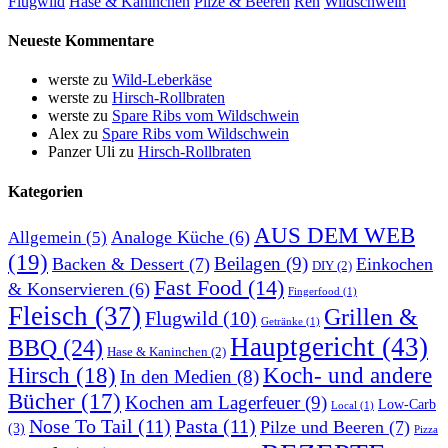
Flugwild
Hase & Kaninchen
Pilze & Beeren
Reh
Wildschwein
Neueste Kommentare
werste
zu
Wild-Leberkäse
werste
zu
Hirsch-Rollbraten
werste
zu
Spare Ribs vom Wildschwein
Alex
zu
Spare Ribs vom Wildschwein
Panzer Uli
zu
Hirsch-Rollbraten
Kategorien
AUS DEM WEB
Analoge Küche
(6)
Allgemein
(5)
(19)
Beilagen
(9)
Backen & Dessert
(7)
Einkochen
DIY
(2)
Fast Food
(14)
& Konservieren
(6)
Fingerfood
(1)
Fleisch
(37)
Grillen &
Flugwild
(10)
Getränke
(1)
Hauptgericht
(43)
BBQ
(24)
Hase & Kaninchen
(2)
Hirsch
(18)
Koch- und andere
In den Medien
(8)
Bücher
(17)
Kochen am Lagerfeuer
(9)
Low-Carb
Local
(1)
Nose To Tail
(11)
Pasta
(11)
Pilze und Beeren
(7)
(3)
Pizza