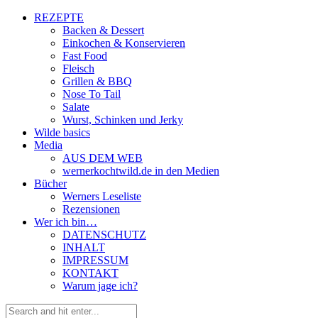
REZEPTE
Backen & Dessert
Einkochen & Konservieren
Fast Food
Fleisch
Grillen & BBQ
Nose To Tail
Salate
Wurst, Schinken und Jerky
Wilde basics
Media
AUS DEM WEB
wernerkochtwild.de in den Medien
Bücher
Werners Leseliste
Rezensionen
Wer ich bin…
DATENSCHUTZ
INHALT
IMPRESSUM
KONTAKT
Warum jage ich?