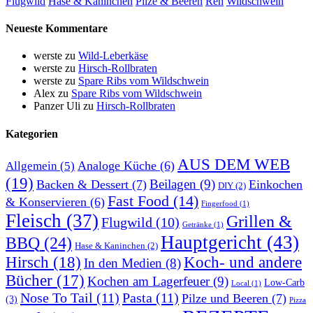
Flugwild
Hase & Kaninchen
Pilze & Beeren
Reh
Wildschwein
Neueste Kommentare
werste
zu
Wild-Leberkäse
werste
zu
Hirsch-Rollbraten
werste
zu
Spare Ribs vom Wildschwein
Alex
zu
Spare Ribs vom Wildschwein
Panzer Uli
zu
Hirsch-Rollbraten
Kategorien
AUS DEM WEB
Analoge Küche
(6)
Allgemein
(5)
(19)
Beilagen
(9)
Backen & Dessert
(7)
Einkochen
DIY
(2)
Fast Food
(14)
& Konservieren
(6)
Fingerfood
(1)
Fleisch
(37)
Grillen &
Flugwild
(10)
Getränke
(1)
Hauptgericht
(43)
BBQ
(24)
Hase & Kaninchen
(2)
Hirsch
(18)
Koch- und andere
In den Medien
(8)
Bücher
(17)
Kochen am Lagerfeuer
(9)
Low-Carb
Local
(1)
Nose To Tail
(11)
Pasta
(11)
Pilze und Beeren
(7)
(3)
Pizza