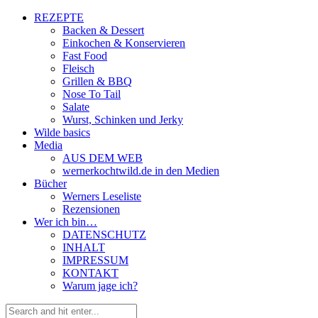
REZEPTE
Backen & Dessert
Einkochen & Konservieren
Fast Food
Fleisch
Grillen & BBQ
Nose To Tail
Salate
Wurst, Schinken und Jerky
Wilde basics
Media
AUS DEM WEB
wernerkochtwild.de in den Medien
Bücher
Werners Leseliste
Rezensionen
Wer ich bin…
DATENSCHUTZ
INHALT
IMPRESSUM
KONTAKT
Warum jage ich?