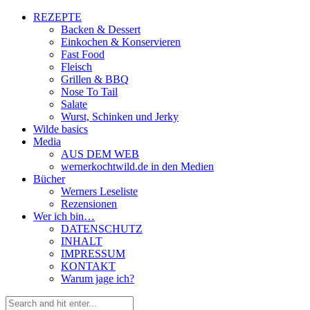
REZEPTE
Backen & Dessert
Einkochen & Konservieren
Fast Food
Fleisch
Grillen & BBQ
Nose To Tail
Salate
Wurst, Schinken und Jerky
Wilde basics
Media
AUS DEM WEB
wernerkochtwild.de in den Medien
Bücher
Werners Leseliste
Rezensionen
Wer ich bin…
DATENSCHUTZ
INHALT
IMPRESSUM
KONTAKT
Warum jage ich?