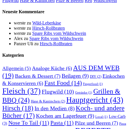
Flugwild
Hase & Kaninchen
Pilze & Beeren
Reh
Wildschwein
Neueste Kommentare
werste
zu
Wild-Leberkäse
werste
zu
Hirsch-Rollbraten
werste
zu
Spare Ribs vom Wildschwein
Alex
zu
Spare Ribs vom Wildschwein
Panzer Uli
zu
Hirsch-Rollbraten
Kategorien
AUS DEM WEB
Analoge Küche
(6)
Allgemein
(5)
(19)
Beilagen
(9)
Backen & Dessert
(7)
Einkochen
DIY
(2)
Fast Food
(14)
& Konservieren
(6)
Fingerfood
(1)
Fleisch
(37)
Grillen &
Flugwild
(10)
Getränke
(1)
Hauptgericht
(43)
BBQ
(24)
Hase & Kaninchen
(2)
Hirsch
(18)
Koch- und andere
In den Medien
(8)
Bücher
(17)
Kochen am Lagerfeuer
(9)
Low-Carb
Local
(1)
Nose To Tail
(11)
Pasta
(11)
Pilze und Beeren
(7)
(3)
Pizza