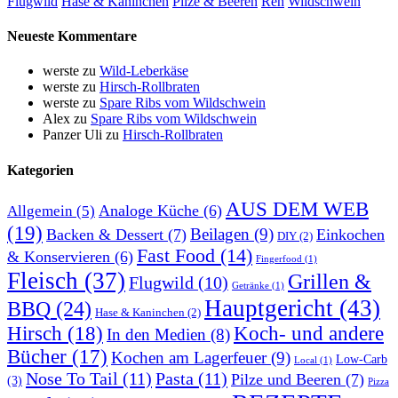
Flugwild
Hase & Kaninchen
Pilze & Beeren
Reh
Wildschwein
Neueste Kommentare
werste
zu
Wild-Leberkäse
werste
zu
Hirsch-Rollbraten
werste
zu
Spare Ribs vom Wildschwein
Alex
zu
Spare Ribs vom Wildschwein
Panzer Uli
zu
Hirsch-Rollbraten
Kategorien
AUS DEM WEB
Analoge Küche
(6)
Allgemein
(5)
(19)
Beilagen
(9)
Backen & Dessert
(7)
Einkochen
DIY
(2)
Fast Food
(14)
& Konservieren
(6)
Fingerfood
(1)
Fleisch
(37)
Grillen &
Flugwild
(10)
Getränke
(1)
Hauptgericht
(43)
BBQ
(24)
Hase & Kaninchen
(2)
Hirsch
(18)
Koch- und andere
In den Medien
(8)
Bücher
(17)
Kochen am Lagerfeuer
(9)
Low-Carb
Local
(1)
Nose To Tail
(11)
Pasta
(11)
Pilze und Beeren
(7)
(3)
Pizza