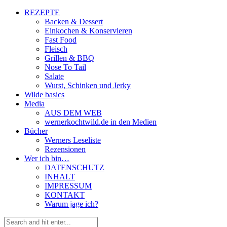
REZEPTE
Backen & Dessert
Einkochen & Konservieren
Fast Food
Fleisch
Grillen & BBQ
Nose To Tail
Salate
Wurst, Schinken und Jerky
Wilde basics
Media
AUS DEM WEB
wernerkochtwild.de in den Medien
Bücher
Werners Leseliste
Rezensionen
Wer ich bin…
DATENSCHUTZ
INHALT
IMPRESSUM
KONTAKT
Warum jage ich?