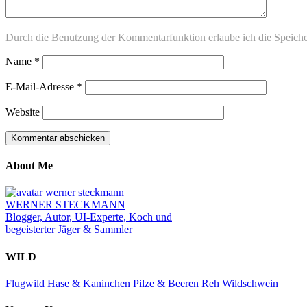
Durch die Benutzung der Kommentarfunktion erlaube ich die Speich
Name
*
E-Mail-Adresse
*
Website
About Me
WERNER STECKMANN
Blogger, Autor, UI-Experte, Koch und
begeisterter Jäger & Sammler
WILD
Flugwild
Hase & Kaninchen
Pilze & Beeren
Reh
Wildschwein