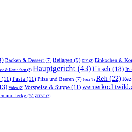
9)
Beilagen
(9)
Backen & Dessert
(7)
Einkochen & Kon
DIY
(2)
Hauptgericht
(43)
Hirsch
(18)
In
ase & Kaninchen
(2)
Reh
(22)
(11)
Pasta
(11)
Rez
Pilze und Beeren
(7)
Pizza
(1)
wernerkochtwild.
13)
Vorspeise & Suppe
(11)
Video
(2)
en und Jerky
(5)
ZITAT
(2)