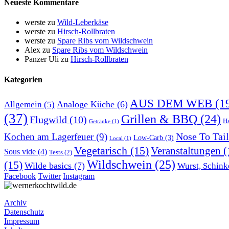
Neueste Kommentare
werste
zu
Wild-Leberkäse
werste
zu
Hirsch-Rollbraten
werste
zu
Spare Ribs vom Wildschwein
Alex
zu
Spare Ribs vom Wildschwein
Panzer Uli
zu
Hirsch-Rollbraten
Kategorien
AUS DEM WEB
(1
Analoge Küche
(6)
Allgemein
(5)
(37)
Grillen & BBQ
(24)
Flugwild
(10)
H
Getränke
(1)
Nose To Tail
Kochen am Lagerfeuer
(9)
Low-Carb
(3)
Local
(1)
Vegetarisch
(15)
Veranstaltungen
(
Sous vide
(4)
Tests
(2)
Wildschwein
(25)
(15)
Wilde basics
(7)
Wurst, Schink
Facebook
Twitter
Instagram
Archiv
Datenschutz
Impressum