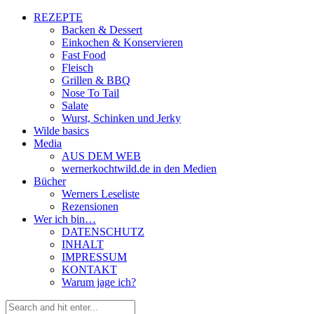
REZEPTE
Backen & Dessert
Einkochen & Konservieren
Fast Food
Fleisch
Grillen & BBQ
Nose To Tail
Salate
Wurst, Schinken und Jerky
Wilde basics
Media
AUS DEM WEB
wernerkochtwild.de in den Medien
Bücher
Werners Leseliste
Rezensionen
Wer ich bin…
DATENSCHUTZ
INHALT
IMPRESSUM
KONTAKT
Warum jage ich?