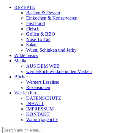
REZEPTE
Backen & Dessert
Einkochen & Konservieren
Fast Food
Fleisch
Grillen & BBQ
Nose To Tail
Salate
Wurst, Schinken und Jerky
Wilde basics
Media
AUS DEM WEB
wernerkochtwild.de in den Medien
Bücher
Werners Leseliste
Rezensionen
Wer ich bin…
DATENSCHUTZ
INHALT
IMPRESSUM
KONTAKT
Warum jage ich?