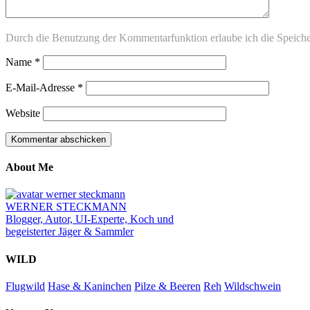
Durch die Benutzung der Kommentarfunktion erlaube ich die Speich
Name
*
E-Mail-Adresse
*
Website
About Me
WERNER STECKMANN
Blogger, Autor, UI-Experte, Koch und
begeisterter Jäger & Sammler
WILD
Flugwild
Hase & Kaninchen
Pilze & Beeren
Reh
Wildschwein