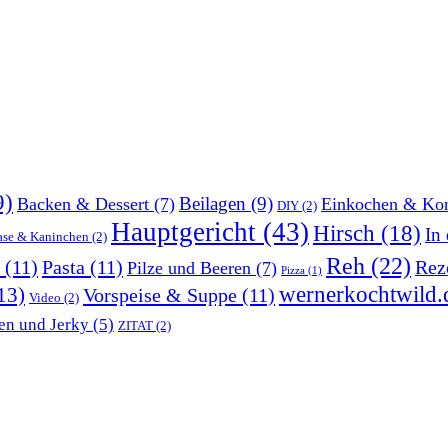
9)
Beilagen
(9)
Backen & Dessert
(7)
Einkochen & Kon
DIY
(2)
Hauptgericht
(43)
Hirsch
(18)
In
ase & Kaninchen
(2)
Reh
(22)
(11)
Pasta
(11)
Rez
Pilze und Beeren
(7)
Pizza
(1)
wernerkochtwild.
13)
Vorspeise & Suppe
(11)
Video
(2)
en und Jerky
(5)
ZITAT
(2)