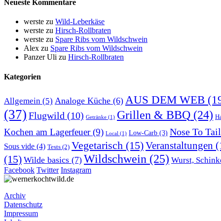
Neueste Kommentare
werste
zu
Wild-Leberkäse
werste
zu
Hirsch-Rollbraten
werste
zu
Spare Ribs vom Wildschwein
Alex
zu
Spare Ribs vom Wildschwein
Panzer Uli
zu
Hirsch-Rollbraten
Kategorien
AUS DEM WEB
(1
Analoge Küche
(6)
Allgemein
(5)
(37)
Grillen & BBQ
(24)
Flugwild
(10)
H
Getränke
(1)
Nose To Tail
Kochen am Lagerfeuer
(9)
Low-Carb
(3)
Local
(1)
Vegetarisch
(15)
Veranstaltungen
(
Sous vide
(4)
Tests
(2)
Wildschwein
(25)
(15)
Wilde basics
(7)
Wurst, Schink
Facebook
Twitter
Instagram
Archiv
Datenschutz
Impressum