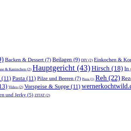
9)
Beilagen
(9)
Backen & Dessert
(7)
Einkochen & Kon
DIY
(2)
Hauptgericht
(43)
Hirsch
(18)
In
ase & Kaninchen
(2)
Reh
(22)
(11)
Pasta
(11)
Rez
Pilze und Beeren
(7)
Pizza
(1)
wernerkochtwild.
13)
Vorspeise & Suppe
(11)
Video
(2)
en und Jerky
(5)
ZITAT
(2)