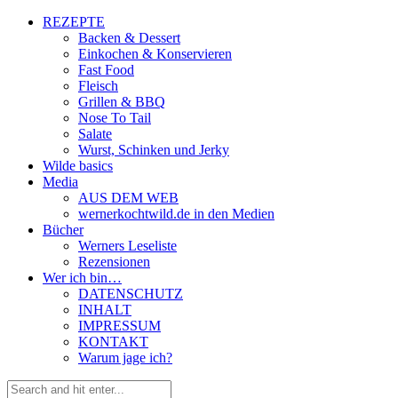
REZEPTE
Backen & Dessert
Einkochen & Konservieren
Fast Food
Fleisch
Grillen & BBQ
Nose To Tail
Salate
Wurst, Schinken und Jerky
Wilde basics
Media
AUS DEM WEB
wernerkochtwild.de in den Medien
Bücher
Werners Leseliste
Rezensionen
Wer ich bin…
DATENSCHUTZ
INHALT
IMPRESSUM
KONTAKT
Warum jage ich?