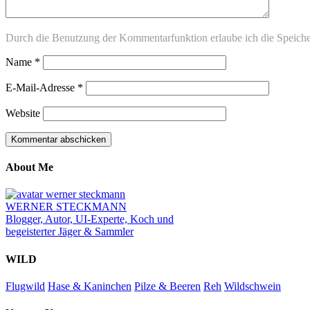
Durch die Benutzung der Kommentarfunktion erlaube ich die Speich
Name
*
E-Mail-Adresse
*
Website
About Me
WERNER STECKMANN
Blogger, Autor, UI-Experte, Koch und
begeisterter Jäger & Sammler
WILD
Flugwild
Hase & Kaninchen
Pilze & Beeren
Reh
Wildschwein