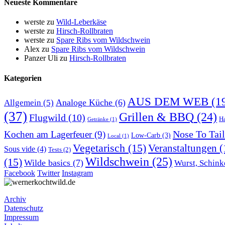
Neueste Kommentare
werste
zu
Wild-Leberkäse
werste
zu
Hirsch-Rollbraten
werste
zu
Spare Ribs vom Wildschwein
Alex
zu
Spare Ribs vom Wildschwein
Panzer Uli
zu
Hirsch-Rollbraten
Kategorien
AUS DEM WEB
(1
Analoge Küche
(6)
Allgemein
(5)
(37)
Grillen & BBQ
(24)
Flugwild
(10)
H
Getränke
(1)
Nose To Tail
Kochen am Lagerfeuer
(9)
Low-Carb
(3)
Local
(1)
Vegetarisch
(15)
Veranstaltungen
(
Sous vide
(4)
Tests
(2)
Wildschwein
(25)
(15)
Wilde basics
(7)
Wurst, Schink
Facebook
Twitter
Instagram
Archiv
Datenschutz
Impressum