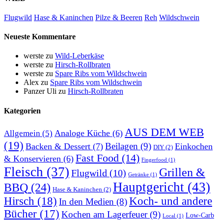
Flugwild
Hase & Kaninchen
Pilze & Beeren
Reh
Wildschwein
Neueste Kommentare
werste
zu
Wild-Leberkäse
werste
zu
Hirsch-Rollbraten
werste
zu
Spare Ribs vom Wildschwein
Alex
zu
Spare Ribs vom Wildschwein
Panzer Uli
zu
Hirsch-Rollbraten
Kategorien
AUS DEM WEB
Analoge Küche
(6)
Allgemein
(5)
(19)
Beilagen
(9)
Backen & Dessert
(7)
Einkochen
DIY
(2)
Fast Food
(14)
& Konservieren
(6)
Fingerfood
(1)
Fleisch
(37)
Grillen &
Flugwild
(10)
Getränke
(1)
Hauptgericht
(43)
BBQ
(24)
Hase & Kaninchen
(2)
Hirsch
(18)
Koch- und andere
In den Medien
(8)
Bücher
(17)
Kochen am Lagerfeuer
(9)
Low-Carb
Local
(1)