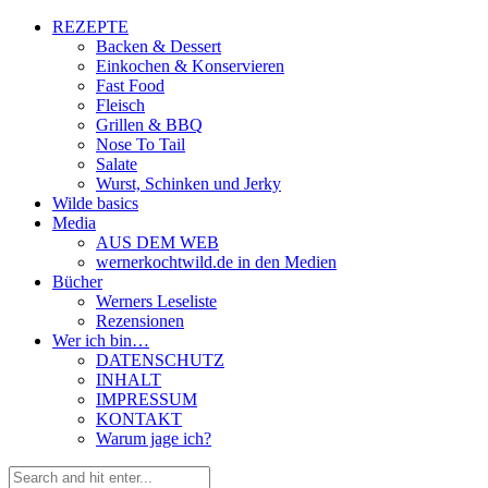
REZEPTE
Backen & Dessert
Einkochen & Konservieren
Fast Food
Fleisch
Grillen & BBQ
Nose To Tail
Salate
Wurst, Schinken und Jerky
Wilde basics
Media
AUS DEM WEB
wernerkochtwild.de in den Medien
Bücher
Werners Leseliste
Rezensionen
Wer ich bin…
DATENSCHUTZ
INHALT
IMPRESSUM
KONTAKT
Warum jage ich?