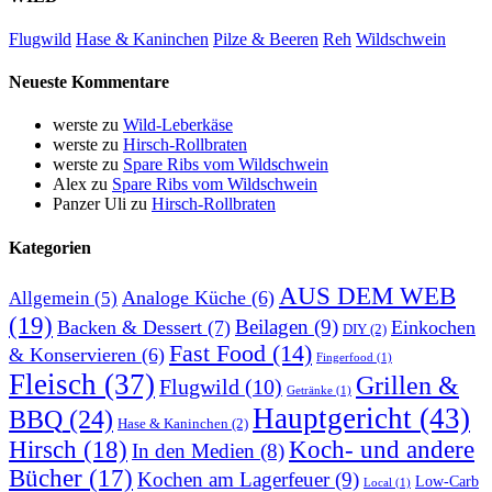
Flugwild
Hase & Kaninchen
Pilze & Beeren
Reh
Wildschwein
Neueste Kommentare
werste
zu
Wild-Leberkäse
werste
zu
Hirsch-Rollbraten
werste
zu
Spare Ribs vom Wildschwein
Alex
zu
Spare Ribs vom Wildschwein
Panzer Uli
zu
Hirsch-Rollbraten
Kategorien
AUS DEM WEB
Analoge Küche
(6)
Allgemein
(5)
(19)
Beilagen
(9)
Backen & Dessert
(7)
Einkochen
DIY
(2)
Fast Food
(14)
& Konservieren
(6)
Fingerfood
(1)
Fleisch
(37)
Grillen &
Flugwild
(10)
Getränke
(1)
Hauptgericht
(43)
BBQ
(24)
Hase & Kaninchen
(2)
Hirsch
(18)
Koch- und andere
In den Medien
(8)
Bücher
(17)
Kochen am Lagerfeuer
(9)
Low-Carb
Local
(1)