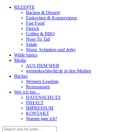
REZEPTE
Backen & Dessert
Einkochen & Konservieren
Fast Food
Fleisch
Grillen & BBQ
Nose To Tail
Salate
Wurst, Schinken und Jerky
Wilde basics
Media
AUS DEM WEB
wernerkochtwild.de in den Medien
Bücher
Werners Leseliste
Rezensionen
Wer ich bin…
DATENSCHUTZ
INHALT
IMPRESSUM
KONTAKT
Warum jage ich?