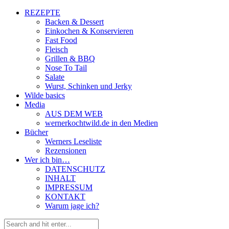
REZEPTE
Backen & Dessert
Einkochen & Konservieren
Fast Food
Fleisch
Grillen & BBQ
Nose To Tail
Salate
Wurst, Schinken und Jerky
Wilde basics
Media
AUS DEM WEB
wernerkochtwild.de in den Medien
Bücher
Werners Leseliste
Rezensionen
Wer ich bin…
DATENSCHUTZ
INHALT
IMPRESSUM
KONTAKT
Warum jage ich?