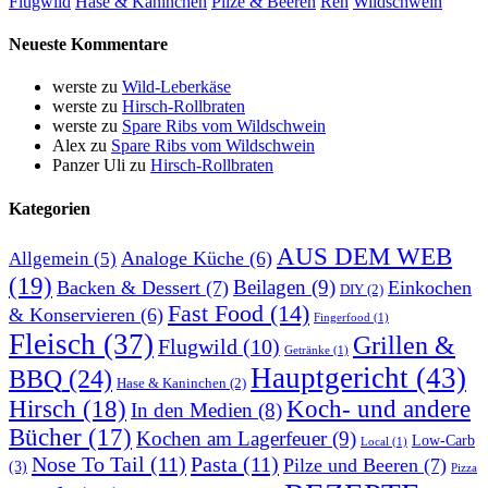
Flugwild
Hase & Kaninchen
Pilze & Beeren
Reh
Wildschwein
Neueste Kommentare
werste
zu
Wild-Leberkäse
werste
zu
Hirsch-Rollbraten
werste
zu
Spare Ribs vom Wildschwein
Alex
zu
Spare Ribs vom Wildschwein
Panzer Uli
zu
Hirsch-Rollbraten
Kategorien
AUS DEM WEB
Analoge Küche
(6)
Allgemein
(5)
(19)
Beilagen
(9)
Backen & Dessert
(7)
Einkochen
DIY
(2)
Fast Food
(14)
& Konservieren
(6)
Fingerfood
(1)
Fleisch
(37)
Grillen &
Flugwild
(10)
Getränke
(1)
Hauptgericht
(43)
BBQ
(24)
Hase & Kaninchen
(2)
Hirsch
(18)
Koch- und andere
In den Medien
(8)
Bücher
(17)
Kochen am Lagerfeuer
(9)
Low-Carb
Local
(1)
Nose To Tail
(11)
Pasta
(11)
Pilze und Beeren
(7)
(3)
Pizza