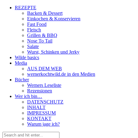
REZEPTE
Backen & Dessert
Einkochen & Konservieren
Fast Food
Fleisch
Grillen & BBQ
Nose To Tail
Salate
Wurst, Schinken und Jerky
Wilde basics
Media
AUS DEM WEB
wernerkochtwild.de in den Medien
Bücher
Werners Leseliste
Rezensionen
Wer ich bin…
DATENSCHUTZ
INHALT
IMPRESSUM
KONTAKT
Warum jage ich?