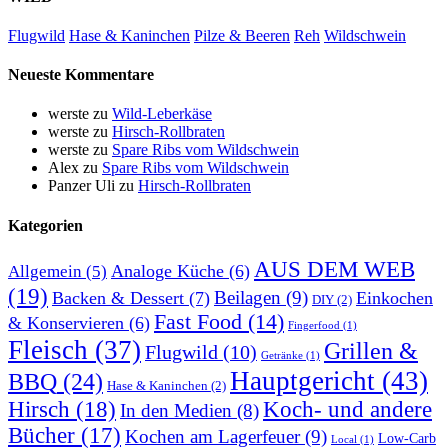
Flugwild
Hase & Kaninchen
Pilze & Beeren
Reh
Wildschwein
Neueste Kommentare
werste
zu
Wild-Leberkäse
werste
zu
Hirsch-Rollbraten
werste
zu
Spare Ribs vom Wildschwein
Alex
zu
Spare Ribs vom Wildschwein
Panzer Uli
zu
Hirsch-Rollbraten
Kategorien
AUS DEM WEB
Analoge Küche
(6)
Allgemein
(5)
(19)
Beilagen
(9)
Backen & Dessert
(7)
Einkochen
DIY
(2)
Fast Food
(14)
& Konservieren
(6)
Fingerfood
(1)
Fleisch
(37)
Grillen &
Flugwild
(10)
Getränke
(1)
Hauptgericht
(43)
BBQ
(24)
Hase & Kaninchen
(2)
Hirsch
(18)
Koch- und andere
In den Medien
(8)
Bücher
(17)
Kochen am Lagerfeuer
(9)
Low-Carb
Local
(1)