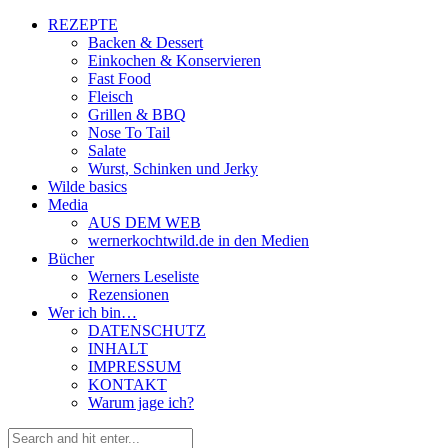
REZEPTE
Backen & Dessert
Einkochen & Konservieren
Fast Food
Fleisch
Grillen & BBQ
Nose To Tail
Salate
Wurst, Schinken und Jerky
Wilde basics
Media
AUS DEM WEB
wernerkochtwild.de in den Medien
Bücher
Werners Leseliste
Rezensionen
Wer ich bin…
DATENSCHUTZ
INHALT
IMPRESSUM
KONTAKT
Warum jage ich?