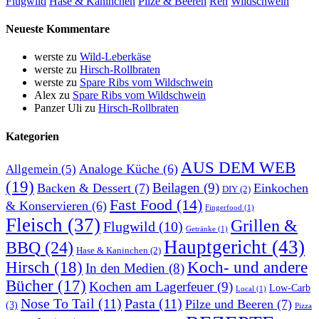
Flugwild
Hase & Kaninchen
Pilze & Beeren
Reh
Wildschwein
Neueste Kommentare
werste
zu
Wild-Leberkäse
werste
zu
Hirsch-Rollbraten
werste
zu
Spare Ribs vom Wildschwein
Alex
zu
Spare Ribs vom Wildschwein
Panzer Uli
zu
Hirsch-Rollbraten
Kategorien
AUS DEM WEB
Analoge Küche
(6)
Allgemein
(5)
(19)
Beilagen
(9)
Backen & Dessert
(7)
Einkochen
DIY
(2)
Fast Food
(14)
& Konservieren
(6)
Fingerfood
(1)
Fleisch
(37)
Grillen &
Flugwild
(10)
Getränke
(1)
Hauptgericht
(43)
BBQ
(24)
Hase & Kaninchen
(2)
Hirsch
(18)
Koch- und andere
In den Medien
(8)
Bücher
(17)
Kochen am Lagerfeuer
(9)
Low-Carb
Local
(1)
Nose To Tail
(11)
Pasta
(11)
Pilze und Beeren
(7)
(3)
Pizza