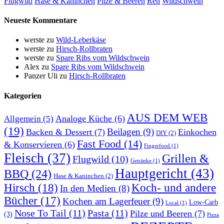
Flugwild
Hase & Kaninchen
Pilze & Beeren
Reh
Wildschwein
Neueste Kommentare
werste
zu
Wild-Leberkäse
werste
zu
Hirsch-Rollbraten
werste
zu
Spare Ribs vom Wildschwein
Alex
zu
Spare Ribs vom Wildschwein
Panzer Uli
zu
Hirsch-Rollbraten
Kategorien
AUS DEM WEB
Analoge Küche
(6)
Allgemein
(5)
(19)
Beilagen
(9)
Backen & Dessert
(7)
Einkochen
DIY
(2)
Fast Food
(14)
& Konservieren
(6)
Fingerfood
(1)
Fleisch
(37)
Grillen &
Flugwild
(10)
Getränke
(1)
Hauptgericht
(43)
BBQ
(24)
Hase & Kaninchen
(2)
Hirsch
(18)
Koch- und andere
In den Medien
(8)
Bücher
(17)
Kochen am Lagerfeuer
(9)
Low-Carb
Local
(1)
Nose To Tail
(11)
Pasta
(11)
Pilze und Beeren
(7)
(3)
Pizza