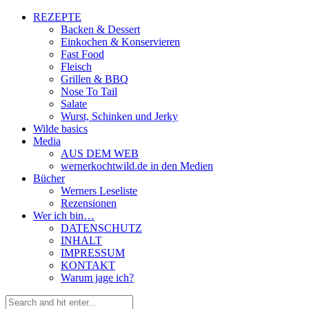
REZEPTE
Backen & Dessert
Einkochen & Konservieren
Fast Food
Fleisch
Grillen & BBQ
Nose To Tail
Salate
Wurst, Schinken und Jerky
Wilde basics
Media
AUS DEM WEB
wernerkochtwild.de in den Medien
Bücher
Werners Leseliste
Rezensionen
Wer ich bin…
DATENSCHUTZ
INHALT
IMPRESSUM
KONTAKT
Warum jage ich?