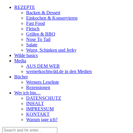
REZEPTE
Backen & Dessert
Einkochen & Konservieren
Fast Food
Fleisch
Grillen & BBQ
Nose To Tail
Salate
Wurst, Schinken und Jerky
Wilde basics
Media
AUS DEM WEB
wernerkochtwild.de in den Medien
Bücher
Werners Leseliste
Rezensionen
Wer ich bin…
DATENSCHUTZ
INHALT
IMPRESSUM
KONTAKT
Warum jage ich?