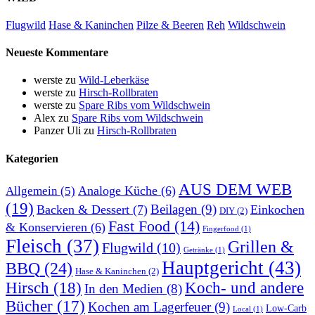
Flugwild
Hase & Kaninchen
Pilze & Beeren
Reh
Wildschwein
Neueste Kommentare
werste
zu
Wild-Leberkäse
werste
zu
Hirsch-Rollbraten
werste
zu
Spare Ribs vom Wildschwein
Alex
zu
Spare Ribs vom Wildschwein
Panzer Uli
zu
Hirsch-Rollbraten
Kategorien
AUS DEM WEB
Analoge Küche
(6)
Allgemein
(5)
(19)
Beilagen
(9)
Backen & Dessert
(7)
Einkochen
DIY
(2)
Fast Food
(14)
& Konservieren
(6)
Fingerfood
(1)
Fleisch
(37)
Grillen &
Flugwild
(10)
Getränke
(1)
Hauptgericht
(43)
BBQ
(24)
Hase & Kaninchen
(2)
Hirsch
(18)
Koch- und andere
In den Medien
(8)
Bücher
(17)
Kochen am Lagerfeuer
(9)
Low-Carb
Local
(1)