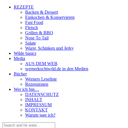
REZEPTE
Backen & Dessert
Einkochen & Konservieren
Fast Food
Fleisch
Grillen & BBQ
Nose To Tail
Salate
Wurst, Schinken und Jerky
Wilde basics
Media
AUS DEM WEB
wernerkochtwild.de in den Medien
Bücher
Werners Leseliste
Rezensionen
Wer ich bin…
DATENSCHUTZ
INHALT
IMPRESSUM
KONTAKT
Warum jage ich?