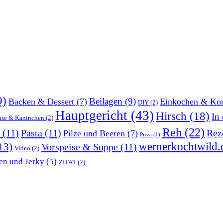
9)
Beilagen
(9)
Backen & Dessert
(7)
Einkochen & Kon
DIY
(2)
Hauptgericht
(43)
Hirsch
(18)
In
ase & Kaninchen
(2)
Reh
(22)
(11)
Pasta
(11)
Rez
Pilze und Beeren
(7)
Pizza
(1)
wernerkochtwild.
13)
Vorspeise & Suppe
(11)
Video
(2)
en und Jerky
(5)
ZITAT
(2)