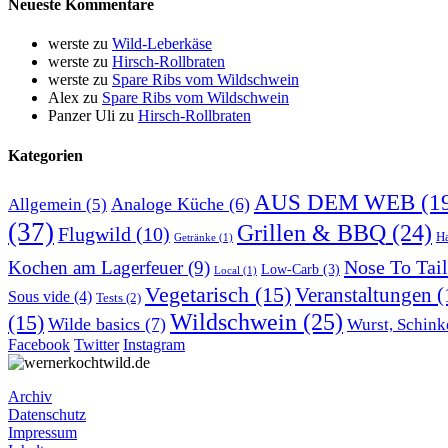
Neueste Kommentare
werste
zu
Wild-Leberkäse
werste
zu
Hirsch-Rollbraten
werste
zu
Spare Ribs vom Wildschwein
Alex
zu
Spare Ribs vom Wildschwein
Panzer Uli
zu
Hirsch-Rollbraten
Kategorien
AUS DEM WEB
(1
Analoge Küche
(6)
Allgemein
(5)
(37)
Grillen & BBQ
(24)
Flugwild
(10)
H
Getränke
(1)
Nose To Tail
Kochen am Lagerfeuer
(9)
Low-Carb
(3)
Local
(1)
Vegetarisch
(15)
Veranstaltungen
(
Sous vide
(4)
Tests
(2)
Wildschwein
(25)
(15)
Wilde basics
(7)
Wurst, Schink
Facebook
Twitter
Instagram
Archiv
Datenschutz
Impressum