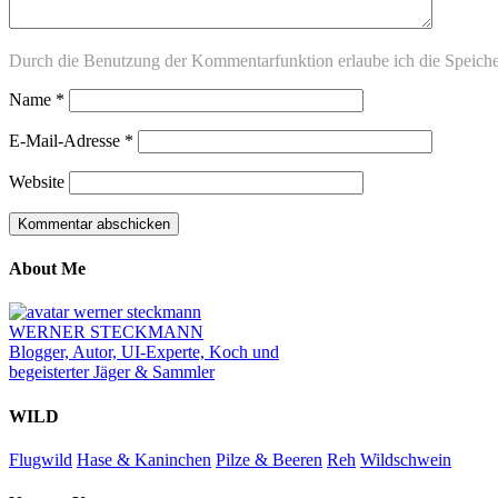
Durch die Benutzung der Kommentarfunktion erlaube ich die Speich
Name
*
E-Mail-Adresse
*
Website
About Me
WERNER STECKMANN
Blogger, Autor, UI-Experte, Koch und
begeisterter Jäger & Sammler
WILD
Flugwild
Hase & Kaninchen
Pilze & Beeren
Reh
Wildschwein