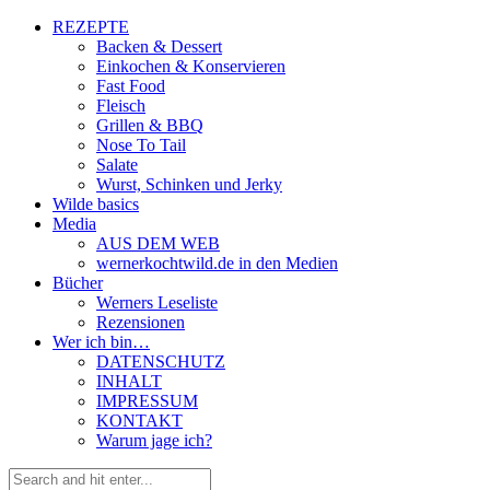
REZEPTE
Backen & Dessert
Einkochen & Konservieren
Fast Food
Fleisch
Grillen & BBQ
Nose To Tail
Salate
Wurst, Schinken und Jerky
Wilde basics
Media
AUS DEM WEB
wernerkochtwild.de in den Medien
Bücher
Werners Leseliste
Rezensionen
Wer ich bin…
DATENSCHUTZ
INHALT
IMPRESSUM
KONTAKT
Warum jage ich?