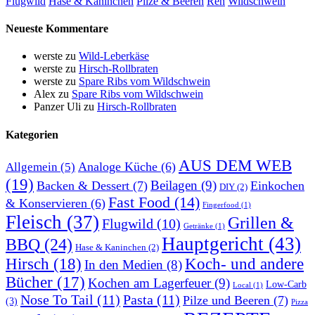
Flugwild
Hase & Kaninchen
Pilze & Beeren
Reh
Wildschwein
Neueste Kommentare
werste
zu
Wild-Leberkäse
werste
zu
Hirsch-Rollbraten
werste
zu
Spare Ribs vom Wildschwein
Alex
zu
Spare Ribs vom Wildschwein
Panzer Uli
zu
Hirsch-Rollbraten
Kategorien
AUS DEM WEB
Analoge Küche
(6)
Allgemein
(5)
(19)
Beilagen
(9)
Backen & Dessert
(7)
Einkochen
DIY
(2)
Fast Food
(14)
& Konservieren
(6)
Fingerfood
(1)
Fleisch
(37)
Grillen &
Flugwild
(10)
Getränke
(1)
Hauptgericht
(43)
BBQ
(24)
Hase & Kaninchen
(2)
Hirsch
(18)
Koch- und andere
In den Medien
(8)
Bücher
(17)
Kochen am Lagerfeuer
(9)
Low-Carb
Local
(1)
Nose To Tail
(11)
Pasta
(11)
Pilze und Beeren
(7)
(3)
Pizza