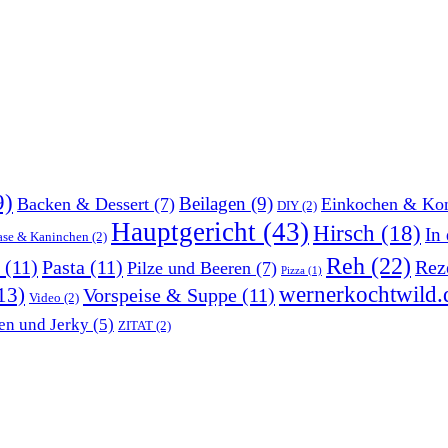
9)
Beilagen
(9)
Backen & Dessert
(7)
Einkochen & Kon
DIY
(2)
Hauptgericht
(43)
Hirsch
(18)
In
ase & Kaninchen
(2)
Reh
(22)
(11)
Pasta
(11)
Rez
Pilze und Beeren
(7)
Pizza
(1)
wernerkochtwild.
13)
Vorspeise & Suppe
(11)
Video
(2)
en und Jerky
(5)
ZITAT
(2)