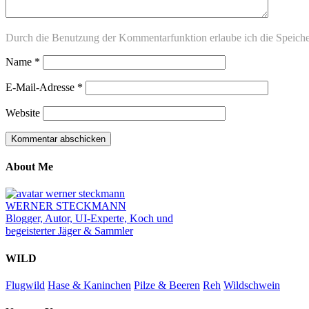
Durch die Benutzung der Kommentarfunktion erlaube ich die Speich
Name
*
E-Mail-Adresse
*
Website
About Me
WERNER STECKMANN
Blogger, Autor, UI-Experte, Koch und
begeisterter Jäger & Sammler
WILD
Flugwild
Hase & Kaninchen
Pilze & Beeren
Reh
Wildschwein