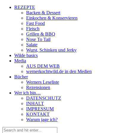
REZEPTE
Backen & Dessert
Einkochen & Konservieren
Fast Food
Fleisch
Grillen & BBQ
Nose To Tail
Salate
Wurst, Schinken und Jerky
Wilde basics
Media
AUS DEM WEB
wernerkochtwild.de in den Medien
Bücher
Werners Leseliste
Rezensionen
Wer ich bin…
DATENSCHUTZ
INHALT
IMPRESSUM
KONTAKT
Warum jage ich?