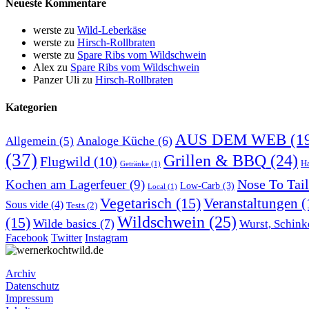
Neueste Kommentare
werste
zu
Wild-Leberkäse
werste
zu
Hirsch-Rollbraten
werste
zu
Spare Ribs vom Wildschwein
Alex
zu
Spare Ribs vom Wildschwein
Panzer Uli
zu
Hirsch-Rollbraten
Kategorien
AUS DEM WEB
(1
Analoge Küche
(6)
Allgemein
(5)
(37)
Grillen & BBQ
(24)
Flugwild
(10)
H
Getränke
(1)
Nose To Tail
Kochen am Lagerfeuer
(9)
Low-Carb
(3)
Local
(1)
Vegetarisch
(15)
Veranstaltungen
(
Sous vide
(4)
Tests
(2)
Wildschwein
(25)
(15)
Wilde basics
(7)
Wurst, Schink
Facebook
Twitter
Instagram
Archiv
Datenschutz
Impressum