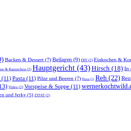
9)
Beilagen
(9)
Backen & Dessert
(7)
Einkochen & Kon
DIY
(2)
Hauptgericht
(43)
Hirsch
(18)
In
ase & Kaninchen
(2)
Reh
(22)
(11)
Pasta
(11)
Rez
Pilze und Beeren
(7)
Pizza
(1)
wernerkochtwild.
13)
Vorspeise & Suppe
(11)
Video
(2)
en und Jerky
(5)
ZITAT
(2)