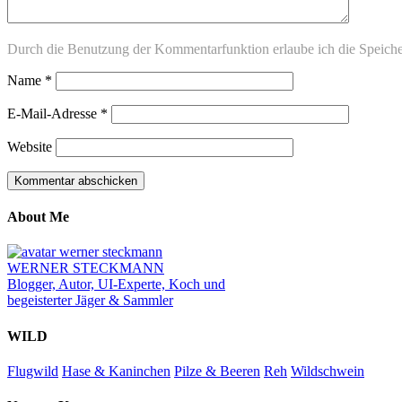
Durch die Benutzung der Kommentarfunktion erlaube ich die Speich
Name
*
E-Mail-Adresse
*
Website
About Me
WERNER STECKMANN
Blogger, Autor, UI-Experte, Koch und
begeisterter Jäger & Sammler
WILD
Flugwild
Hase & Kaninchen
Pilze & Beeren
Reh
Wildschwein