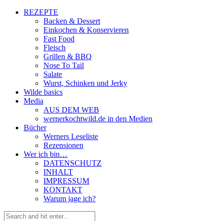
REZEPTE
Backen & Dessert
Einkochen & Konservieren
Fast Food
Fleisch
Grillen & BBQ
Nose To Tail
Salate
Wurst, Schinken und Jerky
Wilde basics
Media
AUS DEM WEB
wernerkochtwild.de in den Medien
Bücher
Werners Leseliste
Rezensionen
Wer ich bin…
DATENSCHUTZ
INHALT
IMPRESSUM
KONTAKT
Warum jage ich?