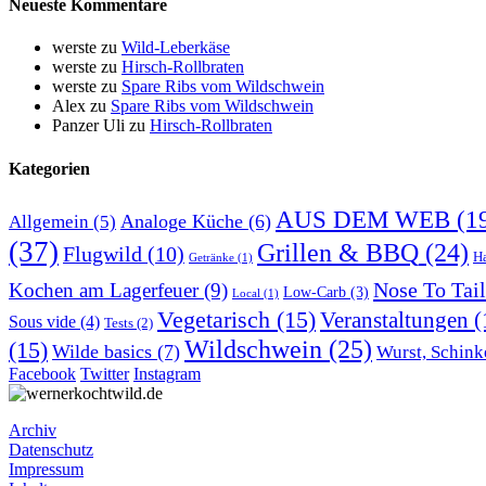
Neueste Kommentare
werste
zu
Wild-Leberkäse
werste
zu
Hirsch-Rollbraten
werste
zu
Spare Ribs vom Wildschwein
Alex
zu
Spare Ribs vom Wildschwein
Panzer Uli
zu
Hirsch-Rollbraten
Kategorien
AUS DEM WEB
(1
Analoge Küche
(6)
Allgemein
(5)
(37)
Grillen & BBQ
(24)
Flugwild
(10)
H
Getränke
(1)
Nose To Tail
Kochen am Lagerfeuer
(9)
Low-Carb
(3)
Local
(1)
Vegetarisch
(15)
Veranstaltungen
(
Sous vide
(4)
Tests
(2)
Wildschwein
(25)
(15)
Wilde basics
(7)
Wurst, Schink
Facebook
Twitter
Instagram
Archiv
Datenschutz
Impressum