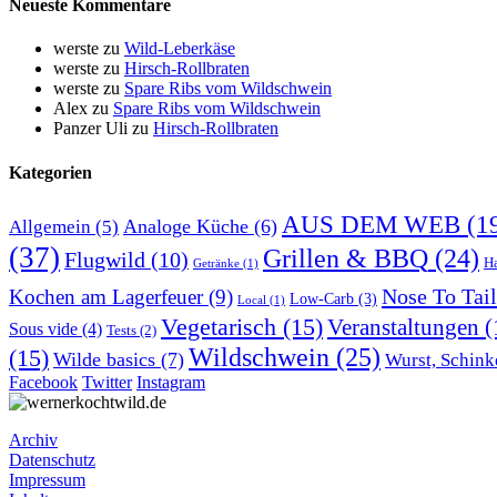
Neueste Kommentare
werste
zu
Wild-Leberkäse
werste
zu
Hirsch-Rollbraten
werste
zu
Spare Ribs vom Wildschwein
Alex
zu
Spare Ribs vom Wildschwein
Panzer Uli
zu
Hirsch-Rollbraten
Kategorien
AUS DEM WEB
(1
Analoge Küche
(6)
Allgemein
(5)
(37)
Grillen & BBQ
(24)
Flugwild
(10)
H
Getränke
(1)
Nose To Tail
Kochen am Lagerfeuer
(9)
Low-Carb
(3)
Local
(1)
Vegetarisch
(15)
Veranstaltungen
(
Sous vide
(4)
Tests
(2)
Wildschwein
(25)
(15)
Wilde basics
(7)
Wurst, Schink
Facebook
Twitter
Instagram
Archiv
Datenschutz
Impressum