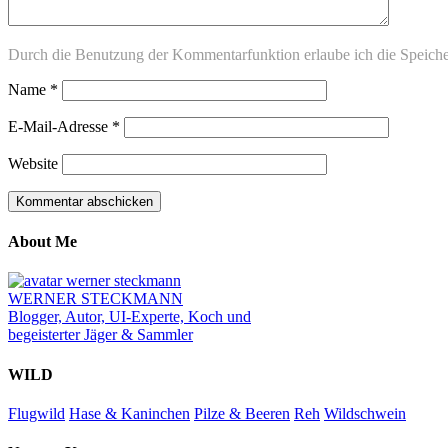
Durch die Benutzung der Kommentarfunktion erlaube ich die Speich
Name
*
E-Mail-Adresse
*
Website
About Me
WERNER STECKMANN
Blogger, Autor, UI-Experte, Koch und
begeisterter Jäger & Sammler
WILD
Flugwild
Hase & Kaninchen
Pilze & Beeren
Reh
Wildschwein