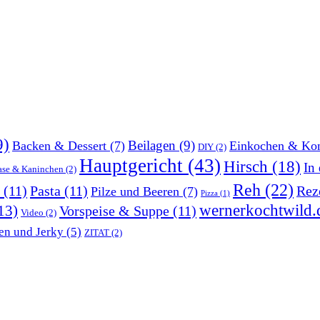
9)
Beilagen
(9)
Backen & Dessert
(7)
Einkochen & Kon
DIY
(2)
Hauptgericht
(43)
Hirsch
(18)
In
ase & Kaninchen
(2)
Reh
(22)
(11)
Pasta
(11)
Rez
Pilze und Beeren
(7)
Pizza
(1)
wernerkochtwild.
13)
Vorspeise & Suppe
(11)
Video
(2)
en und Jerky
(5)
ZITAT
(2)