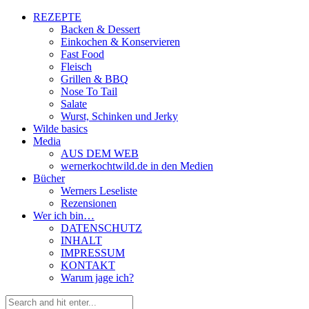
REZEPTE
Backen & Dessert
Einkochen & Konservieren
Fast Food
Fleisch
Grillen & BBQ
Nose To Tail
Salate
Wurst, Schinken und Jerky
Wilde basics
Media
AUS DEM WEB
wernerkochtwild.de in den Medien
Bücher
Werners Leseliste
Rezensionen
Wer ich bin…
DATENSCHUTZ
INHALT
IMPRESSUM
KONTAKT
Warum jage ich?