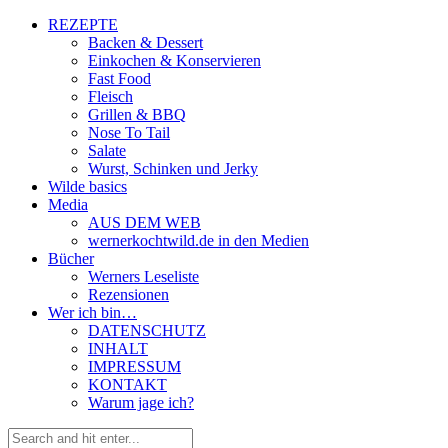
REZEPTE
Backen & Dessert
Einkochen & Konservieren
Fast Food
Fleisch
Grillen & BBQ
Nose To Tail
Salate
Wurst, Schinken und Jerky
Wilde basics
Media
AUS DEM WEB
wernerkochtwild.de in den Medien
Bücher
Werners Leseliste
Rezensionen
Wer ich bin…
DATENSCHUTZ
INHALT
IMPRESSUM
KONTAKT
Warum jage ich?