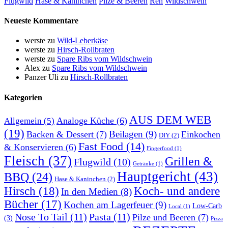
Flugwild
Hase & Kaninchen
Pilze & Beeren
Reh
Wildschwein
Neueste Kommentare
werste
zu
Wild-Leberkäse
werste
zu
Hirsch-Rollbraten
werste
zu
Spare Ribs vom Wildschwein
Alex
zu
Spare Ribs vom Wildschwein
Panzer Uli
zu
Hirsch-Rollbraten
Kategorien
AUS DEM WEB
Analoge Küche
(6)
Allgemein
(5)
(19)
Beilagen
(9)
Backen & Dessert
(7)
Einkochen
DIY
(2)
Fast Food
(14)
& Konservieren
(6)
Fingerfood
(1)
Fleisch
(37)
Grillen &
Flugwild
(10)
Getränke
(1)
Hauptgericht
(43)
BBQ
(24)
Hase & Kaninchen
(2)
Hirsch
(18)
Koch- und andere
In den Medien
(8)
Bücher
(17)
Kochen am Lagerfeuer
(9)
Low-Carb
Local
(1)
Nose To Tail
(11)
Pasta
(11)
Pilze und Beeren
(7)
(3)
Pizza