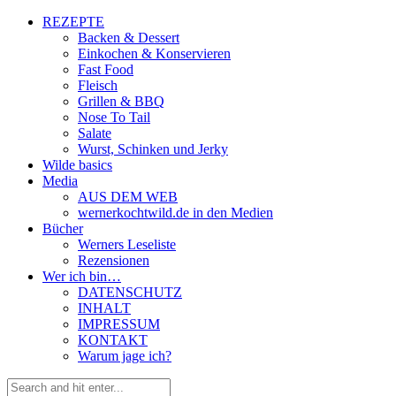
REZEPTE
Backen & Dessert
Einkochen & Konservieren
Fast Food
Fleisch
Grillen & BBQ
Nose To Tail
Salate
Wurst, Schinken und Jerky
Wilde basics
Media
AUS DEM WEB
wernerkochtwild.de in den Medien
Bücher
Werners Leseliste
Rezensionen
Wer ich bin…
DATENSCHUTZ
INHALT
IMPRESSUM
KONTAKT
Warum jage ich?