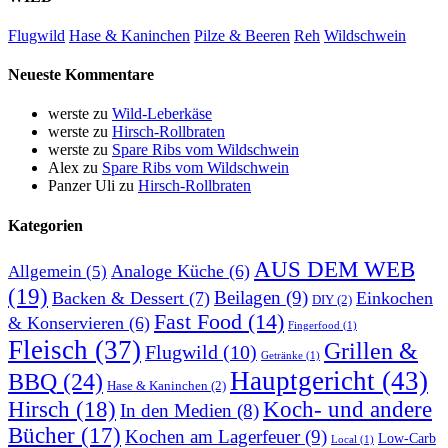
Flugwild
Hase & Kaninchen
Pilze & Beeren
Reh
Wildschwein
Neueste Kommentare
werste
zu
Wild-Leberkäse
werste
zu
Hirsch-Rollbraten
werste
zu
Spare Ribs vom Wildschwein
Alex
zu
Spare Ribs vom Wildschwein
Panzer Uli
zu
Hirsch-Rollbraten
Kategorien
AUS DEM WEB
Analoge Küche
(6)
Allgemein
(5)
(19)
Beilagen
(9)
Backen & Dessert
(7)
Einkochen
DIY
(2)
Fast Food
(14)
& Konservieren
(6)
Fingerfood
(1)
Fleisch
(37)
Grillen &
Flugwild
(10)
Getränke
(1)
Hauptgericht
(43)
BBQ
(24)
Hase & Kaninchen
(2)
Hirsch
(18)
Koch- und andere
In den Medien
(8)
Bücher
(17)
Kochen am Lagerfeuer
(9)
Low-Carb
Local
(1)