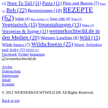
Nose To Tail
(11)
Pasta
(11)
Pilze und Beeren
(7)
(3)
Pizza
REZEPTE
Reh
(22)
Rezensionen
(10)
(1)
(62)
Salate
(4)
Sous vide
(4)
Tests
(2)
Slow Cooker
(1)
Vegetarisch
(15)
Veranstaltungen
(13)
Video
(2)
wernerkochtwild.de in
Vorspeise & Suppe
(11)
den Medien
(20)
Wild
(15)
Werners Leseliste
(8)
Wildschwein
(25)
Wilde basics
(7)
Wurst, Schinken
und Jerky
(5)
ZITAT
(2)
Facebook
Twitter
Instagram
Archiv
Datenschutz
Impressum
Inhalt
Kontakt
© 2012 WERNERKOCHTWILD.DE All Rights Reserved.
Back to top