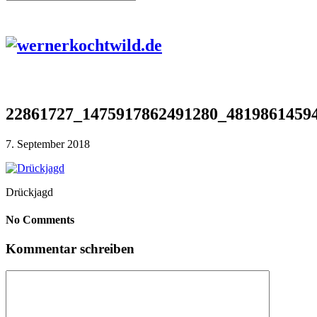
22861727_1475917862491280_4819861459
7. September 2018
Drückjagd
No Comments
Kommentar schreiben