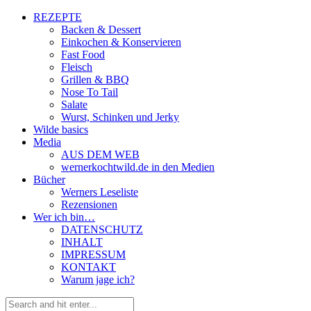
REZEPTE
Backen & Dessert
Einkochen & Konservieren
Fast Food
Fleisch
Grillen & BBQ
Nose To Tail
Salate
Wurst, Schinken und Jerky
Wilde basics
Media
AUS DEM WEB
wernerkochtwild.de in den Medien
Bücher
Werners Leseliste
Rezensionen
Wer ich bin…
DATENSCHUTZ
INHALT
IMPRESSUM
KONTAKT
Warum jage ich?