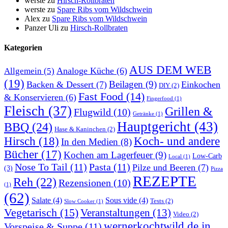
werste
zu
Hirsch-Rollbraten
werste
zu
Spare Ribs vom Wildschwein
Alex
zu
Spare Ribs vom Wildschwein
Panzer Uli
zu
Hirsch-Rollbraten
Kategorien
AUS DEM WEB
Analoge Küche
(6)
Allgemein
(5)
(19)
Beilagen
(9)
Backen & Dessert
(7)
Einkochen
DIY
(2)
Fast Food
(14)
& Konservieren
(6)
Fingerfood
(1)
Fleisch
(37)
Grillen &
Flugwild
(10)
Getränke
(1)
Hauptgericht
(43)
BBQ
(24)
Hase & Kaninchen
(2)
Hirsch
(18)
Koch- und andere
In den Medien
(8)
Bücher
(17)
Kochen am Lagerfeuer
(9)
Low-Carb
Local
(1)
Nose To Tail
(11)
Pasta
(11)
Pilze und Beeren
(7)
(3)
Pizza
REZEPTE
Reh
(22)
Rezensionen
(10)
(1)
(62)
Salate
(4)
Sous vide
(4)
Tests
(2)
Slow Cooker
(1)
Vegetarisch
(15)
Veranstaltungen
(13)
Video
(2)
wernerkochtwild.de in
Vorspeise & Suppe
(11)