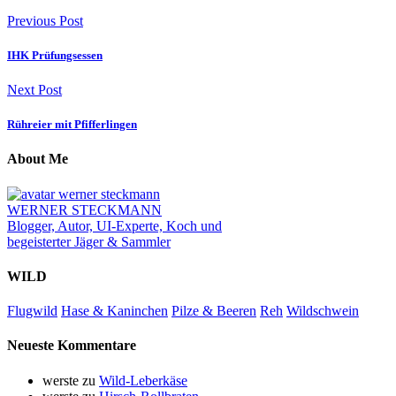
Previous Post
IHK Prüfungsessen
Next Post
Rühreier mit Pfifferlingen
About Me
WERNER STECKMANN
Blogger, Autor, UI-Experte, Koch und
begeisterter Jäger & Sammler
WILD
Flugwild
Hase & Kaninchen
Pilze & Beeren
Reh
Wildschwein
Neueste Kommentare
werste
zu
Wild-Leberkäse