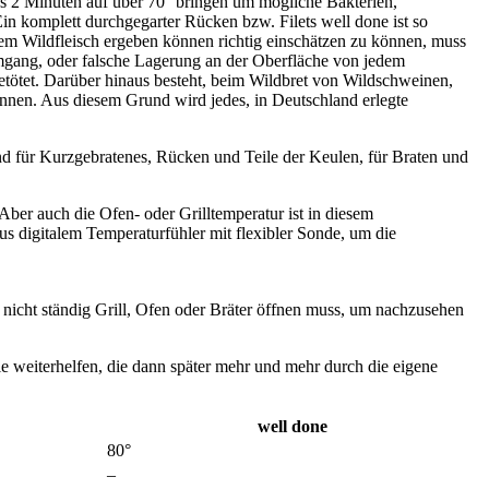
s 2 Minuten auf über 70° bringen um mögliche Bakterien,
n komplett durchgegarter Rücken bzw. Filets well done ist so
m Wildfleisch ergeben können richtig einschätzen zu können, muss
mgang, oder falsche Lagerung an der Oberfläche von jedem
etötet. Darüber hinaus besteht, beim Wildbret von Wildschweinen,
önnen. Aus diesem Grund wird jedes, in Deutschland erlegte
end für Kurzgebratenes, Rücken und Teile der Keulen, für Braten und
ber auch die Ofen- oder Grilltemperatur ist in diesem
 digitalem Temperaturfühler mit flexibler Sonde, um die
nicht ständig Grill, Ofen oder Bräter öffnen muss, um nachzusehen
 weiterhelfen, die dann später mehr und mehr durch die eigene
well done
80°
–