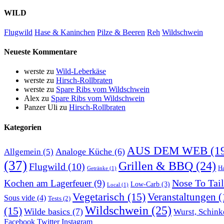
WILD
Flugwild
Hase & Kaninchen
Pilze & Beeren
Reh
Wildschwein
Neueste Kommentare
werste
zu
Wild-Leberkäse
werste
zu
Hirsch-Rollbraten
werste
zu
Spare Ribs vom Wildschwein
Alex
zu
Spare Ribs vom Wildschwein
Panzer Uli
zu
Hirsch-Rollbraten
Kategorien
AUS DEM WEB
(1
Analoge Küche
(6)
Allgemein
(5)
(37)
Grillen & BBQ
(24)
Flugwild
(10)
H
Getränke
(1)
Nose To Tail
Kochen am Lagerfeuer
(9)
Low-Carb
(3)
Local
(1)
Vegetarisch
(15)
Veranstaltungen
(
Sous vide
(4)
Tests
(2)
Wildschwein
(25)
(15)
Wilde basics
(7)
Wurst, Schink
Facebook
Twitter
Instagram