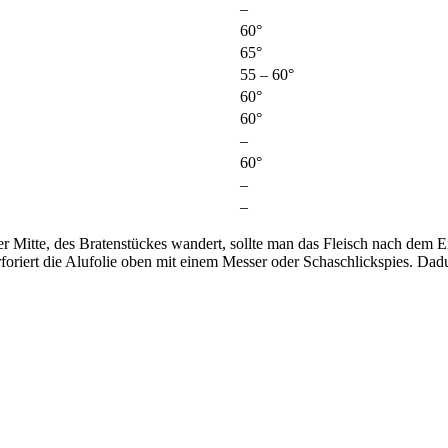
–
60°
65°
55 – 60°
60°
60°
–
60°
–
–
der Mitte, des Bratenstückes wandert, sollte man das Fleisch nach dem
rforiert die Alufolie oben mit einem Messer oder Schaschlickspies. D