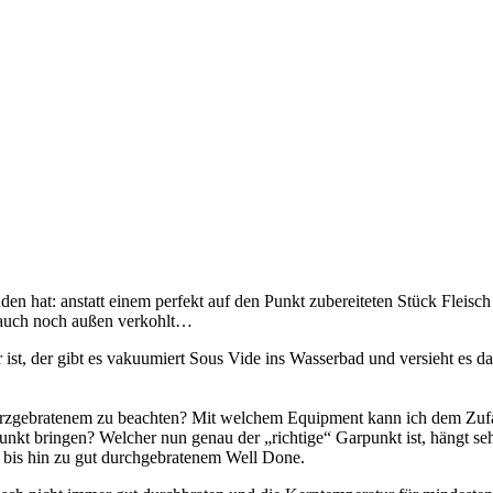
nden hat: anstatt einem perfekt auf den Punkt zubereiteten Stück Flei
n auch noch außen verkohlt…
r ist, der gibt es vakuumiert Sous Vide ins Wasserbad und versieht es 
urzgebratenem zu beachten? Mit welchem Equipment kann ich dem Zufa
 Punkt bringen? Welcher nun genau der „richtige“ Garpunkt ist, hängt s
bis hin zu gut durchgebratenem Well Done.