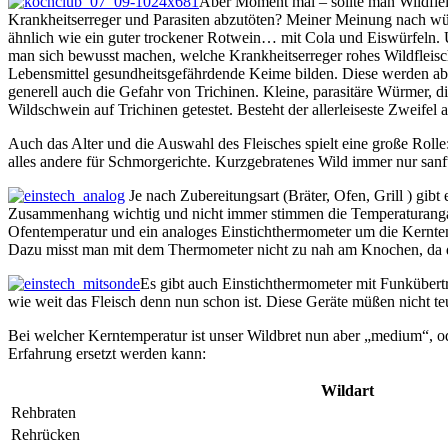
Aber Moment mal – sollte man Wildflei
Krankheitserreger und Parasiten abzutöten? Meiner Meinung nach wür
ähnlich wie ein guter trockener Rotwein… mit Cola und Eiswürfeln.
man sich bewusst machen, welche Krankheitserreger rohes Wildfleis
Lebensmittel gesundheitsgefährdende Keime bilden. Diese werden aber
generell auch die Gefahr von Trichinen. Kleine, parasitäre Würmer, 
Wildschwein auf Trichinen getestet. Besteht der allerleiseste Zweifel 
Auch das Alter und die Auswahl des Fleisches spielt eine große Roll
alles andere für Schmorgerichte. Kurzgebratenes Wild immer nur sanf
Je nach Zubereitungsart (Bräter, Ofen, Grill ) gi
Zusammenhang wichtig und nicht immer stimmen die Temperaturangabe
Ofentemperatur und ein analoges Einstichthermometer um die Kernte
Dazu misst man mit dem Thermometer nicht zu nah am Knochen, da d
Es gibt auch Einstichthermometer mit Funkübert
wie weit das Fleisch denn nun schon ist. Diese Geräte müßen nicht teue
Bei welcher Kerntemperatur ist unser Wildbret nun aber „medium“, o
Erfahrung ersetzt werden kann:
Wildart
Rehbraten
Rehrücken