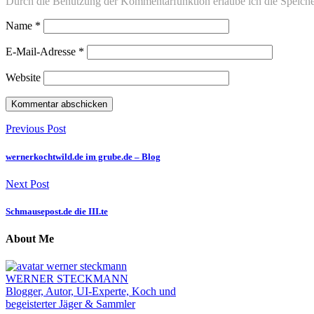
Durch die Benutzung der Kommentarfunktion erlaube ich die Speich
Name
*
E-Mail-Adresse
*
Website
Previous Post
wernerkochtwild.de im grube.de – Blog
Next Post
Schmausepost.de die III.te
About Me
WERNER STECKMANN
Blogger, Autor, UI-Experte, Koch und
begeisterter Jäger & Sammler