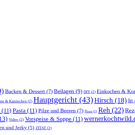
9)
Beilagen
(9)
Backen & Dessert
(7)
Einkochen & Kon
DIY
(2)
Hauptgericht
(43)
Hirsch
(18)
In
ase & Kaninchen
(2)
Reh
(22)
(11)
Pasta
(11)
Rez
Pilze und Beeren
(7)
Pizza
(1)
wernerkochtwild.
13)
Vorspeise & Suppe
(11)
Video
(2)
en und Jerky
(5)
ZITAT
(2)