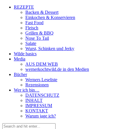
REZEPTE
Backen & Dessert
Einkochen & Konservieren
Fast Food
Fleisch
Grillen & BBQ
Nose To Tail
Salate
Wurst, Schinken und Jerky
Wilde basics
Media
AUS DEM WEB
wernerkochtwild.de in den Medien
Bücher
Werners Leseliste
Rezensionen
Wer ich bin…
DATENSCHUTZ
INHALT
IMPRESSUM
KONTAKT
Warum jage ich?