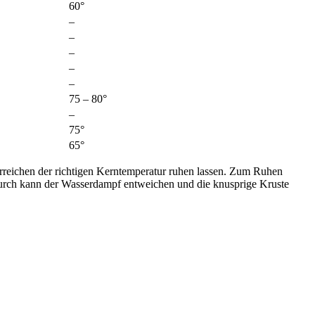
60°
–
–
–
–
–
75 – 80°
–
75°
65°
 Erreichen der richtigen Kerntemperatur ruhen lassen. Zum Ruhen
adurch kann der Wasserdampf entweichen und die knusprige Kruste