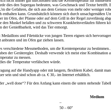
sch nicht immer gut durchbraten und die Kerntemperatur für mindesten
de dies den Supergau bedeuten, was Geschmack und Textur betrifft. Ei
 Um die Gefahren, die sich aus dem Genuss von mehr oder weniger rohe
ch enthalten kann. Grundsätzlich können sich durch unsachgemäßen U
 im Ofen, der Pfanne oder auf dem Grill in der Regel zuverlässig abg
die den Muskel befallen und zu schweren Krankheitsverläufen führen k
an der Genießbarkeit, wird das Tier entsorgt.
e: Medaillons und Filetstücke von jungen Tieren eignen sich hervorrag
t anbraten und im Ofen gar ziehen lassen.
bt es verschiedene Messmethoden, um die Kerntemperatur zu bestimmen. A
n der Geräteregler. Deshalb verwende ich meist eine Kombination aus
mperatur zu messen.
ies die Temperatur verfälschen würde.
ragung auf die Handyapp oder mit langem, flexiblem Kabel, damit man 
r sein und sind schon ab ca. € 30,- im Internet erhältlich.
der „well done“? Für den Anfang kann einem die unten stehende Tabelle
Medium
–
50 – 60°