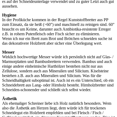
es auf der Schneideunterlage verwendet und zu guter Letzt auch gut
aussehen.
Hygiene
In der Profiküche kommen in der Regel Kunststoffbretter aus PP
zum Einsatz, da sie heiß (>60°) und maschinell zu reinigen sind. 60°
braucht es um Keime, darunter auch Antibiotika-resistente Erreger
z.B. in rohem Putenfleisch oder Fisch sicher zu eliminieren.
Wenn ich nur ein Brett zum Brot und Brötchen schneiden suche ist
das dekorativere Holzbrett aber sicher eine Überlegung wert.
Messer
Wirklich hochwertige Messer würde ich persönlich nicht auf Glas- /
Marmorplatten und Bambusbrettern verwenden. Bambus und auch
einige andere einheimische Harthölzer bestehen nicht nur aus
Zellulose, sondern auch aus Mineralien und Silicium. Kiselsteine
bestehen z.B. auch aus Mineralien und Silicium. Was für die
Schneidhaltigkeit suboptimal ist. Auch ist es ein Unterschied, ob ein
Schneidebrett aus Lang- oder Hirnholz besteht. Hirnholzbretter sind
Schneiden-schonender und schließt sich selbst wieder.
Ästhetik
Als ehemaliger Schreiner liebe ich Holz natürlich besonders. Wem
also die Ästhetik am Herzen liegt, dem würde ich für trockenes
Schneidegut ein Holzbrett empfehlen und bei Fleisch / Fisch /