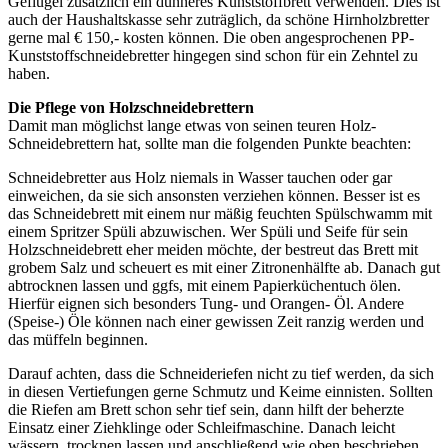
Geflügel zusätzlich ein dünneres Kunststoffbrett verwenden. Dies ist
auch der Haushaltskasse sehr zuträglich, da schöne Hirnholzbretter
gerne mal € 150,- kosten können. Die oben angesprochenen PP-
Kunststoffschneidebretter hingegen sind schon für ein Zehntel zu
haben.
Die Pflege von Holzschneidebrettern
Damit man möglichst lange etwas von seinen teuren Holz-
Schneidebrettern hat, sollte man die folgenden Punkte beachten:
Schneidebretter aus Holz niemals in Wasser tauchen oder gar
einweichen, da sie sich ansonsten verziehen können. Besser ist es
das Schneidebrett mit einem nur mäßig feuchten Spülschwamm mit
einem Spritzer Spüli abzuwischen. Wer Spüli und Seife für sein
Holzschneidebrett eher meiden möchte, der bestreut das Brett mit
grobem Salz und scheuert es mit einer Zitronenhälfte ab. Danach gut
abtrocknen lassen und ggfs, mit einem Papierküchentuch ölen.
Hierfür eignen sich besonders Tung- und Orangen- Öl. Andere
(Speise-) Öle können nach einer gewissen Zeit ranzig werden und
das müffeln beginnen.
Darauf achten, dass die Schneideriefen nicht zu tief werden, da sich
in diesen Vertiefungen gerne Schmutz und Keime einnisten. Sollten
die Riefen am Brett schon sehr tief sein, dann hilft der beherzte
Einsatz einer Ziehklinge oder Schleifmaschine. Danach leicht
wässern, trocknen lassen und anschließend wie oben beschrieben