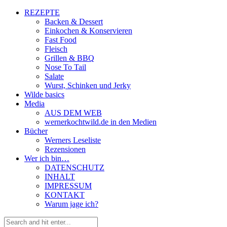
REZEPTE
Backen & Dessert
Einkochen & Konservieren
Fast Food
Fleisch
Grillen & BBQ
Nose To Tail
Salate
Wurst, Schinken und Jerky
Wilde basics
Media
AUS DEM WEB
wernerkochtwild.de in den Medien
Bücher
Werners Leseliste
Rezensionen
Wer ich bin…
DATENSCHUTZ
INHALT
IMPRESSUM
KONTAKT
Warum jage ich?