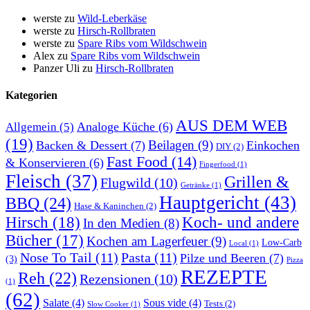
werste
zu
Wild-Leberkäse
werste
zu
Hirsch-Rollbraten
werste
zu
Spare Ribs vom Wildschwein
Alex
zu
Spare Ribs vom Wildschwein
Panzer Uli
zu
Hirsch-Rollbraten
Kategorien
AUS DEM WEB
Analoge Küche
(6)
Allgemein
(5)
(19)
Beilagen
(9)
Backen & Dessert
(7)
Einkochen
DIY
(2)
Fast Food
(14)
& Konservieren
(6)
Fingerfood
(1)
Fleisch
(37)
Grillen &
Flugwild
(10)
Getränke
(1)
Hauptgericht
(43)
BBQ
(24)
Hase & Kaninchen
(2)
Hirsch
(18)
Koch- und andere
In den Medien
(8)
Bücher
(17)
Kochen am Lagerfeuer
(9)
Low-Carb
Local
(1)
Nose To Tail
(11)
Pasta
(11)
Pilze und Beeren
(7)
(3)
Pizza
REZEPTE
Reh
(22)
Rezensionen
(10)
(1)
(62)
Salate
(4)
Sous vide
(4)
Tests
(2)
Slow Cooker
(1)