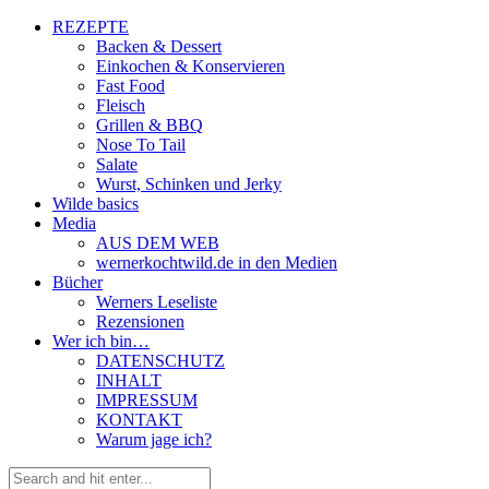
REZEPTE
Backen & Dessert
Einkochen & Konservieren
Fast Food
Fleisch
Grillen & BBQ
Nose To Tail
Salate
Wurst, Schinken und Jerky
Wilde basics
Media
AUS DEM WEB
wernerkochtwild.de in den Medien
Bücher
Werners Leseliste
Rezensionen
Wer ich bin…
DATENSCHUTZ
INHALT
IMPRESSUM
KONTAKT
Warum jage ich?