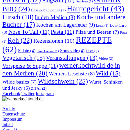
Flugwild
(10)
Getränke
(1)
Hauptgericht
(43)
BBQ
(24)
Hase & Kaninchen
(2)
Hirsch
(18)
Koch- und andere
In den Medien
(8)
Bücher
(17)
Kochen am Lagerfeuer
(9)
Low-Carb
Local
(1)
Nose To Tail
(11)
Pasta
(11)
Pilze und Beeren
(7)
(3)
Pizza
REZEPTE
Reh
(22)
Rezensionen
(10)
(1)
(62)
Salate
(4)
Sous vide
(4)
Tests
(2)
Slow Cooker
(1)
Vegetarisch
(15)
Veranstaltungen
(13)
Video
(2)
wernerkochtwild.de in
Vorspeise & Suppe
(11)
den Medien
(20)
Wild
(15)
Werners Leseliste
(8)
Wildschwein
(25)
Wilde basics
(7)
Wurst, Schinken
und Jerky
(5)
ZITAT
(2)
Facebook
Twitter
Instagram
Archiv
Datenschutz
Impressum
Inhalt
Kontakt