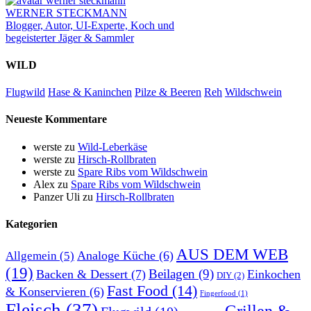
WERNER STECKMANN
Blogger, Autor, UI-Experte, Koch und
begeisterter Jäger & Sammler
WILD
Flugwild
Hase & Kaninchen
Pilze & Beeren
Reh
Wildschwein
Neueste Kommentare
werste
zu
Wild-Leberkäse
werste
zu
Hirsch-Rollbraten
werste
zu
Spare Ribs vom Wildschwein
Alex
zu
Spare Ribs vom Wildschwein
Panzer Uli
zu
Hirsch-Rollbraten
Kategorien
AUS DEM WEB
Analoge Küche
(6)
Allgemein
(5)
(19)
Beilagen
(9)
Backen & Dessert
(7)
Einkochen
DIY
(2)
Fast Food
(14)
& Konservieren
(6)
Fingerfood
(1)
Fleisch
(37)
Grillen &