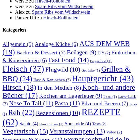
werste
zu
Hirsch-Rollbraten
werste
zu
Spare Ribs vom Wildschwein
Alex
zu
Spare Ribs vom Wildschwein
Panzer Uli
zu
Hirsch-Rollbraten
Kategorien
AUS DEM WEB
Analoge Küche
(6)
Allgemein
(5)
(19)
Beilagen
(9)
Backen & Dessert
(7)
Einkochen
DIY
(2)
Fast Food
(14)
& Konservieren
(6)
Fingerfood
(1)
Fleisch
(37)
Grillen &
Flugwild
(10)
Getränke
(1)
Hauptgericht
(43)
BBQ
(24)
Hase & Kaninchen
(2)
Hirsch
(18)
Koch- und andere
In den Medien
(8)
Bücher
(17)
Kochen am Lagerfeuer
(9)
Low-Carb
Local
(1)
Nose To Tail
(11)
Pasta
(11)
Pilze und Beeren
(7)
(3)
Pizza
REZEPTE
Reh
(22)
Rezensionen
(10)
(1)
(62)
Salate
(4)
Sous vide
(4)
Tests
(2)
Slow Cooker
(1)
Vegetarisch
(15)
Veranstaltungen
(13)
Video
(2)
wernerkochtwild.de in
Vorspeise & Suppe
(11)