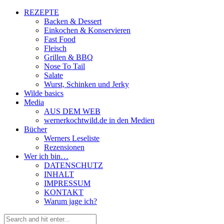
REZEPTE
Backen & Dessert
Einkochen & Konservieren
Fast Food
Fleisch
Grillen & BBQ
Nose To Tail
Salate
Wurst, Schinken und Jerky
Wilde basics
Media
AUS DEM WEB
wernerkochtwild.de in den Medien
Bücher
Werners Leseliste
Rezensionen
Wer ich bin…
DATENSCHUTZ
INHALT
IMPRESSUM
KONTAKT
Warum jage ich?