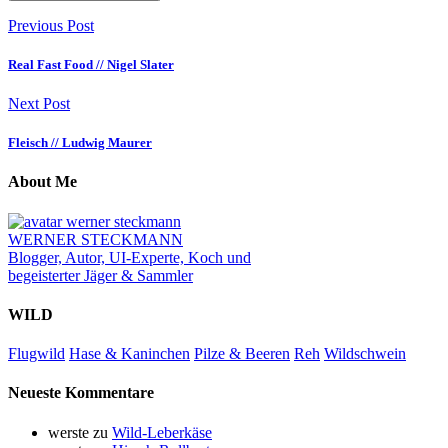
Previous Post
Real Fast Food // Nigel Slater
Next Post
Fleisch // Ludwig Maurer
About Me
WERNER STECKMANN
Blogger, Autor, UI-Experte, Koch und
begeisterter Jäger & Sammler
WILD
Flugwild
Hase & Kaninchen
Pilze & Beeren
Reh
Wildschwein
Neueste Kommentare
werste
zu
Wild-Leberkäse