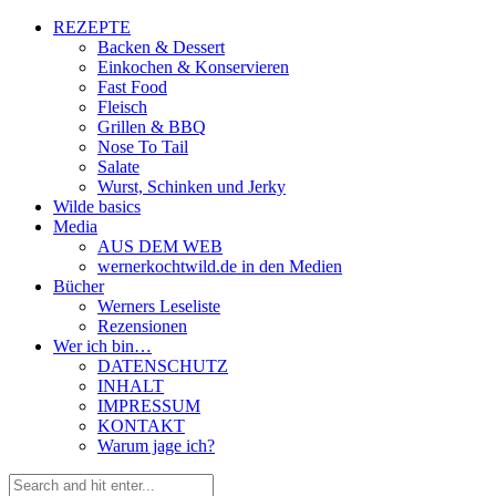
REZEPTE
Backen & Dessert
Einkochen & Konservieren
Fast Food
Fleisch
Grillen & BBQ
Nose To Tail
Salate
Wurst, Schinken und Jerky
Wilde basics
Media
AUS DEM WEB
wernerkochtwild.de in den Medien
Bücher
Werners Leseliste
Rezensionen
Wer ich bin…
DATENSCHUTZ
INHALT
IMPRESSUM
KONTAKT
Warum jage ich?