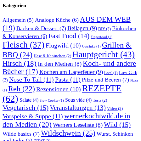
Kategorien
AUS DEM WEB
Analoge Küche
(6)
Allgemein
(5)
(19)
Beilagen
(9)
Backen & Dessert
(7)
Einkochen
DIY
(2)
Fast Food
(14)
& Konservieren
(6)
Fingerfood
(1)
Fleisch
(37)
Grillen &
Flugwild
(10)
Getränke
(1)
Hauptgericht
(43)
BBQ
(24)
Hase & Kaninchen
(2)
Hirsch
(18)
Koch- und andere
In den Medien
(8)
Bücher
(17)
Kochen am Lagerfeuer
(9)
Low-Carb
Local
(1)
Nose To Tail
(11)
Pasta
(11)
Pilze und Beeren
(7)
(3)
Pizza
REZEPTE
Reh
(22)
Rezensionen
(10)
(1)
(62)
Salate
(4)
Sous vide
(4)
Tests
(2)
Slow Cooker
(1)
Vegetarisch
(15)
Veranstaltungen
(13)
Video
(2)
wernerkochtwild.de in
Vorspeise & Suppe
(11)
den Medien
(20)
Wild
(15)
Werners Leseliste
(8)
Wildschwein
(25)
Wilde basics
(7)
Wurst, Schinken
und Jerky
(5)