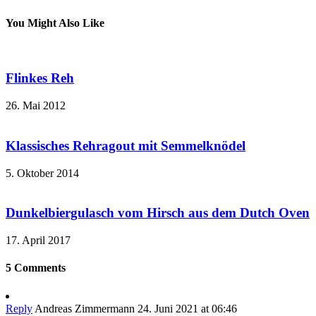
So wandern die Patties in die
Das vakuumierte und
Tieflühltruhe
eingeschweißte Endergebnis
You Might Also Like
Flinkes Reh
26. Mai 2012
Klassisches Rehragout mit Semmelknödel
5. Oktober 2014
Dunkelbiergulasch vom Hirsch aus dem Dutch Oven
17. April 2017
5 Comments
Reply
Andreas Zimmermann
24. Juni 2021 at 06:46