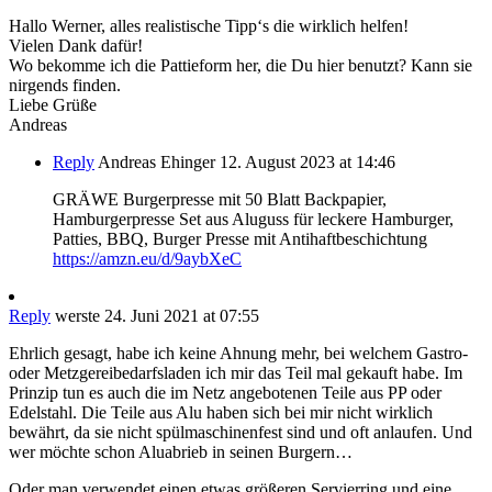
Hallo Werner, alles realistische Tipp‘s die wirklich helfen!
Vielen Dank dafür!
Wo bekomme ich die Pattieform her, die Du hier benutzt? Kann sie
nirgends finden.
Liebe Grüße
Andreas
Reply
Andreas Ehinger
12. August 2023 at 14:46
GRÄWE Burgerpresse mit 50 Blatt Backpapier,
Hamburgerpresse Set aus Aluguss für leckere Hamburger,
Patties, BBQ, Burger Presse mit Antihaftbeschichtung
https://amzn.eu/d/9aybXeC
Reply
werste
24. Juni 2021 at 07:55
Ehrlich gesagt, habe ich keine Ahnung mehr, bei welchem Gastro-
oder Metzgereibedarfsladen ich mir das Teil mal gekauft habe. Im
Prinzip tun es auch die im Netz angebotenen Teile aus PP oder
Edelstahl. Die Teile aus Alu haben sich bei mir nicht wirklich
bewährt, da sie nicht spülmaschinenfest sind und oft anlaufen. Und
wer möchte schon Aluabrieb in seinen Burgern…
Oder man verwendet einen etwas größeren Servierring und eine