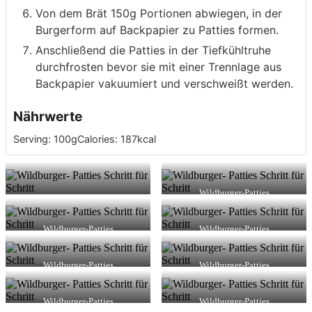
Von dem Brät 150g Portionen abwiegen, in der
Burgerform auf Backpapier zu Patties formen.
Anschließend die Patties in der Tiefkühltruhe
durchfrosten bevor sie mit einer Trennlage aus
Backpapier vakuumiert und verschweißt werden.
Nährwerte
Serving:
100
g
Calories:
187
kcal
Wildburger-Patties
Wildburger-Patties
Das angefrostete Fleisch
Das vorbereitete Material
Wildburger-Patties
Wildburger-Patties
Der Fleischwolf im Einsatz
Das Wildbret-Brät
Wildburger-Patties
Wildburger-Patties
Die Portionen werden abgewogen
Die Patty-Form auf Backpapier
Wildburger-Patties
Wildburger-Patties