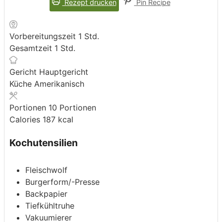
Rezept drucken
Pin Recipe
Stunde
Vorbereitungszeit
1
Std.
Stunde
Gesamtzeit
1
Std.
Gericht
Hauptgericht
Küche
Amerikanisch
Portionen
10
Portionen
Calories
187
kcal
Kochutensilien
Fleischwolf
Burgerform/-Presse
Backpapier
Tiefkühltruhe
Vakuumierer