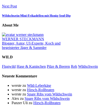
Next Post
Wildschwein-Mini-Frikadellen mit Honig-Senf-Dip
About Me
WERNER STECKMANN
Blogger, Autor, UI-Experte, Koch und
begeisterter Jäger & Sammler
WILD
Flugwild
Hase & Kaninchen
Pilze & Beeren
Reh
Wildschwein
Neueste Kommentare
werste
zu
Wild-Leberkäse
werste
zu
Hirsch-Rollbraten
werste
zu
Spare Ribs vom Wildschwein
Alex
zu
Spare Ribs vom Wildschwein
Panzer Uli
zu
Hirsch-Rollbraten