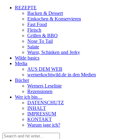
REZEPTE
Backen & Dessert
Einkochen & Konservieren
Fast Food
Fleisch
Grillen & BBQ
Nose To Tail
Salate
Wurst, Schinken und Jerky
Wilde basics
Media
AUS DEM WEB
wernerkochtwild.de in den Medien
Bücher
Werners Leseliste
Rezensionen
Wer ich bin…
DATENSCHUTZ
INHALT
IMPRESSUM
KONTAKT
Warum jage ich?