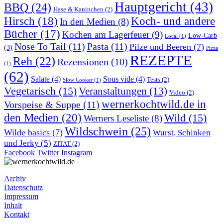
Hauptgericht
(43)
BBQ
(24)
Hase & Kaninchen
(2)
Hirsch
(18)
Koch- und andere
In den Medien
(8)
Bücher
(17)
Kochen am Lagerfeuer
(9)
Low-Carb
Local
(1)
Nose To Tail
(11)
Pasta
(11)
Pilze und Beeren
(7)
(3)
Pizza
REZEPTE
Reh
(22)
Rezensionen
(10)
(1)
(62)
Salate
(4)
Sous vide
(4)
Tests
(2)
Slow Cooker
(1)
Vegetarisch
(15)
Veranstaltungen
(13)
Video
(2)
wernerkochtwild.de in
Vorspeise & Suppe
(11)
den Medien
(20)
Wild
(15)
Werners Leseliste
(8)
Wildschwein
(25)
Wilde basics
(7)
Wurst, Schinken
und Jerky
(5)
ZITAT
(2)
Facebook
Twitter
Instagram
Archiv
Datenschutz
Impressum
Inhalt
Kontakt