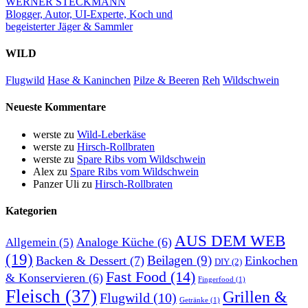
WERNER STECKMANN
Blogger, Autor, UI-Experte, Koch und
begeisterter Jäger & Sammler
WILD
Flugwild
Hase & Kaninchen
Pilze & Beeren
Reh
Wildschwein
Neueste Kommentare
werste
zu
Wild-Leberkäse
werste
zu
Hirsch-Rollbraten
werste
zu
Spare Ribs vom Wildschwein
Alex
zu
Spare Ribs vom Wildschwein
Panzer Uli
zu
Hirsch-Rollbraten
Kategorien
AUS DEM WEB
Analoge Küche
(6)
Allgemein
(5)
(19)
Beilagen
(9)
Backen & Dessert
(7)
Einkochen
DIY
(2)
Fast Food
(14)
& Konservieren
(6)
Fingerfood
(1)
Fleisch
(37)
Grillen &
Flugwild
(10)
Getränke
(1)